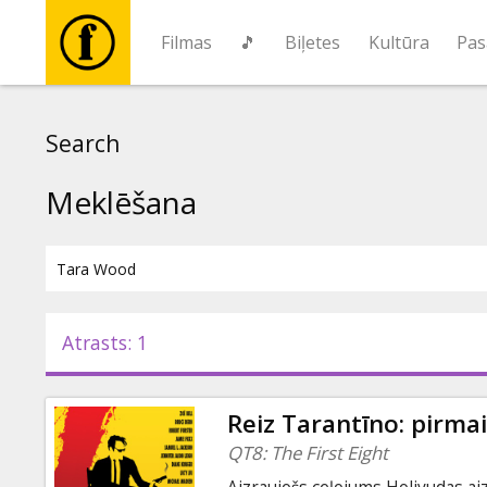
Filmas
🎵
Biļetes
Kultūra
Pas
Filmas
Search
🎵
Meklēšana
Biļetes
Kultūra
Atrasts: 1
Pasākumi
Reiz Tarantīno: pirma
Ziņas
QT8: The First Eight