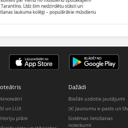
izkulisēs par vienu no mūsdienu spožākajiem
Tarantīno. Līdz šim nedzirdētu stāsti un
lmēšanas laukuma kolēģi – populārākie mūsdienu
titriem latviešu un krievu valodā.
0
oteātris
Dažādi
 kinoteātri
Biežāk uzdotie jautājumi
SI un LUX
✉️ Jaunumu e-pasts un S
itoriju plāni
Sistēmas lietošanas
noteikumi
ašanās vieta un stāvvietas