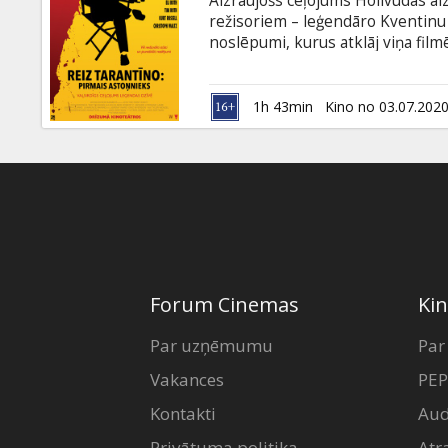
Aizraujošs ceļojums Holivudas a
Dāvanu
režisoriem – leģendāro Kventinu 
kartes
noslēpumi, kurus atklāj viņa fi
aktieri. Filma angļu valodā ar sub
Uzkodas
1h 43min
Kino no 03.07.202
B2B
Kino
Klubs
Forum Cinemas
Kin
Par uzņēmumu
Par
Vakances
PEP
Kontakti
Aud
Privātuma politika
Atr