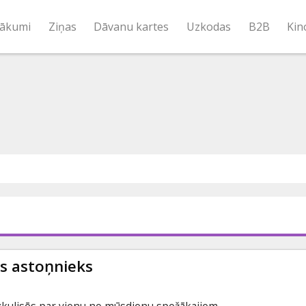
ākumi
Ziņas
Dāvanu kartes
Uzkodas
B2B
Kin
is astoņnieks