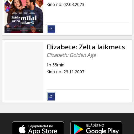
Dāvanu
Kino no
:
02.03.2023
kartes
Uzkodas
B2B
Elizabete: Zelta laikmets
Elizabeth: Golden Age
Kino
1h 55min
Klubs
Kino no
:
23.11.2007