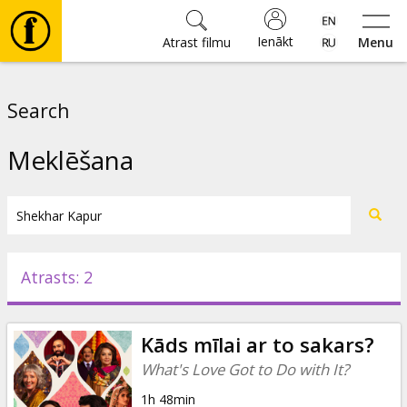
Ienākt
Atrast filmu
Menu
Filmas
Search
🎵
Meklēšana
Biļetes
Kultūra
Atrasts: 2
Pasākumi
Kāds mīlai ar to sakars?
Ziņas
What's Love Got to Do with It?
1h 48min