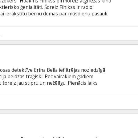
Džokers" Hoakins Fīnikss pirmoreiz atgriežas kino
ierisko ģenialitāti. Šoreiz Fīnikss ir radio
 lai ierakstītu bērnu domas par mūsdienu pasauli.
apgriežas ar kājām gaisā, kad viņam pievienojas
Abu gaišās sarunas Debisī noskaņās atklāj dažādu
 filma ir oda bērnam, kurš mīt katrā no mums.
2
latviešu un krievu valodā.
sas detektīve Erina Bella iefiltrējas noziedzīgā
ija beidzas traģiski. Pēc vairākiem gadiem
 šoreiz jau stipru un nežēlīgu. Pienācis laiks
ubtitriem latviešu un krievu valodā.