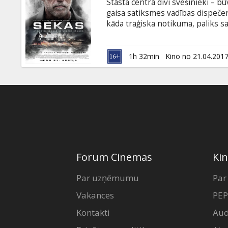
Stāsta centrā divi svešinieki –
gaisa satiksmes vadības dispečer
kāda traģiska notikuma, paliks s
dienas viņi beidzot satiksies aci 
neprognozējamas. Filma angļu val
1h 32min
Kino no 21.04.201
Forum Cinemas
Kin
Par uzņēmumu
Par
Vakances
PEP
Kontakti
Aud