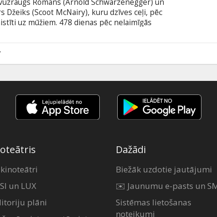
 būvuzraugs Romans (Arnold Schwarzenegger) un
s Džeiks (Scoot McNairy), kuru dzīves ceļi, pēc
aistīti uz mūžiem. 478 dienas pēc nelaimīgās
pret aci, un šīs tikšanās sekas būs
odā ar subtitriem latviešu un krievu valodā.
7
oteātris
Dažādi
 kinoteātri
Biežāk uzdotie jautājumi
SI un LUX
✉️ Jaunumu e-pasts un S
itoriju plāni
Sistēmas lietošanas
noteikumi