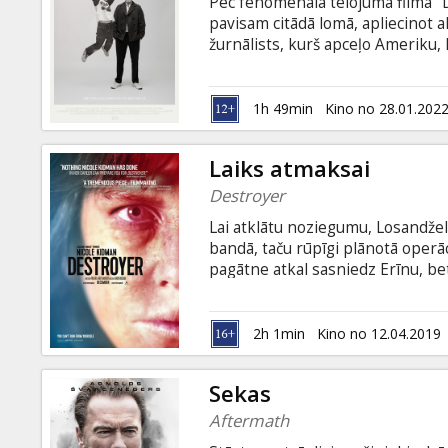
Pēc fenomenālā tēlojuma filmā "
pavisam citādā lomā, apliecinot akt
žurnālists, kurš apceļo Ameriku,
Vientuļā vīrieša bezrūpīgā dzīve 
deviņus gadus vecais māsasdēls. 
pasaules redzējumu. Šī melnbaltā
1h 49min
Kino no 28.01.202
Filma angļu valodā ar subtitriem 
Laiks atmaksai
Destroyer
Lai atklātu noziegumu, Losandželo
bandā, taču rūpīgi plānotā operāc
pagātne atkal sasniedz Erīnu, bet
atmaksai. Filma angļu valodā ar s
2h 1min
Kino no 12.04.2019
Sekas
Aftermath