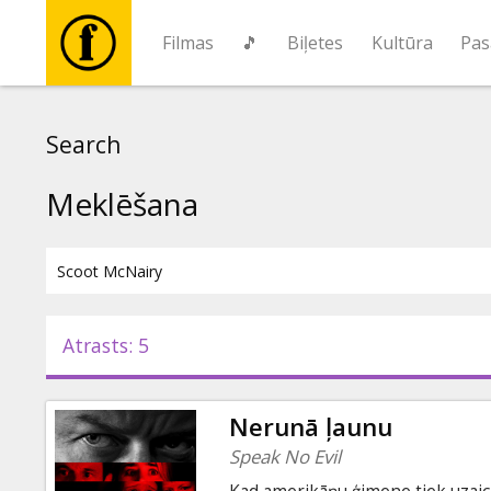
Filmas
🎵
Biļetes
Kultūra
Pas
Filmas
Search
🎵
Meklēšana
Biļetes
Kultūra
Atrasts: 5
Pasākumi
Nerunā ļaunu
Ziņas
Speak No Evil