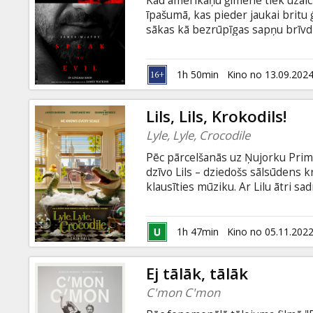
Kad amerikāņu ģimene tiek uzaicin
Dāvanu
īpašumā, kas pieder jaukai britu 
kartes
sākas kā bezrūpīgas sapņu brīvd
murgā. Filmu The Black Phone, 
Blumhouse piedāvā nervus kutinoš
Uzkodas
lomu atveido BAFTA balvas ieguv
1h 50min
Kino no 13.09.202
subtitriem latviešu un krievu val
B2B
Lils, Lils, Krokodils!
Lyle, Lyle, Crocodile
Kino
Pēc pārcelšanās uz Ņujorku Prim
Klubs
dzīvo Lils – dziedošs sālsūdens k
klausīties mūziku. Ar Lilu ātri s
krokodila eksistenci apdraud ļau
harismātisko īpašnieku Hektoru Val
lielam, dziedošam krokodilam ar v
1h 47min
Kino no 05.11.202
krievu valodā.
Ej tālāk, tālāk
C'mon C'mon