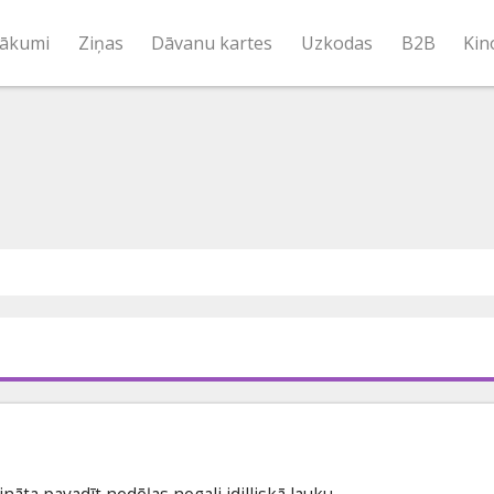
ākumi
Ziņas
Dāvanu kartes
Uzkodas
B2B
Kin