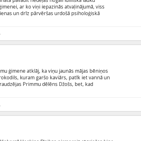
āta pavadīt nedēļas nogali idilliskā lauku
ģimenei, ar ko viņi iepazinās atvaļinājumā, viss
ienas un drīz pārvēršas urdošā psiholoģiskā
Get Out un The Invisible Man producents
u, psiholoģisku spriedzes trilleri, kurā galveno
ējs Džeimss Makavojs. Filma angļu valodā ar
4
odā.
mu ģimene atklāj, ka viņu jaunās mājas bēniņos
rokodils, kuram garšo kaviārs, patīk iet vannā un
adraudzējas Primmu dēlēns Džošs, bet, kad
nais kaimiņš, Primmiem jāapvienojas ar Lila
enti, lai parādītu pasaulei, ka tajā ir vieta arī
ēl lielāku personību. Filma dublēta latviešu un
2