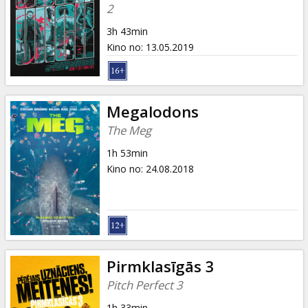
Dāvanu
2
kartes
3h 43min
Kino no
:
13.05.2019
Uzkodas
B2B
Megalodons
The Meg
Kino
1h 53min
Klubs
Kino no
:
24.08.2018
Pirmklasīgās 3
Pitch Perfect 3
1h 33min