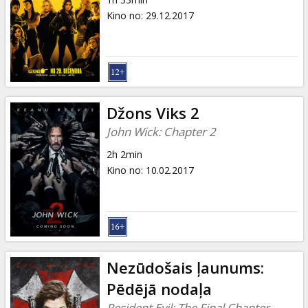
Kino no
:
29.12.2017
Džons Viks 2
John Wick: Chapter 2
2h 2min
Kino no
:
10.02.2017
Nezūdošais ļaunums:
Pēdējā nodaļa
Resident Evil: The Final Chapter