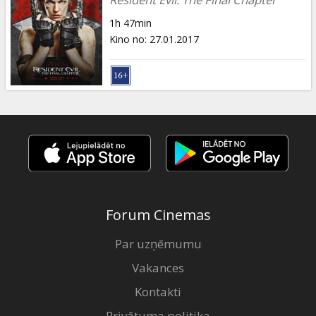
1h 47min
Kino no
:
27.01.2017
Forum Cinemas
Par uzņēmumu
Vakances
Kontakti
Privātuma politika