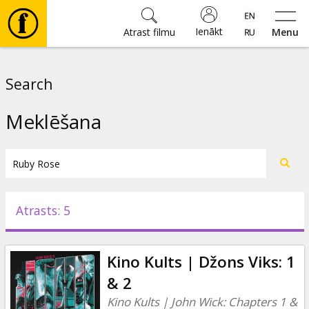
Ienākt
Atrast filmu
Menu
Filmas
Search
🎵
Meklēšana
Biļetes
Kultūra
Atrasts: 5
Pasākumi
Kino Kults | Džons Viks: 1
Ziņas
& 2
Kino Kults | John Wick: Chapters 1 &