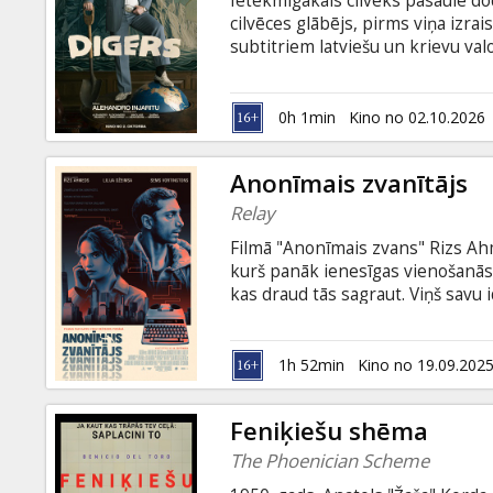
Ietekmīgākais cilvēks pasaulē doda
Dāvanu
cilvēces glābējs, pirms viņa izrais
kartes
subtitriem latviešu un krievu val
Uzkodas
0h 1min
Kino no 02.10.2026
B2B
Anonīmais zvanītājs
Relay
Kino
Filmā "Anonīmais zvans" Rizs Ah
Klubs
kurš panāk ienesīgas vienošanā
kas draud tās sagraut. Viņš savu
vienmēr ievēro stingrus noteiku
potenciālas klientes (Lilija Džeims
paliktu dzīva, noteikumi strauji s
1h 52min
Kino no 19.09.202
latviešu un krievu valodā.
Feniķiešu shēma
The Phoenician Scheme