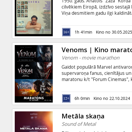
1950. gads. Anatols "Žaža" Kord
cilvēkiem Eiropā, izdzīvo sestajā 
Viņa desmitiem gadu ilgi kaldināt
personīgajam kapitālam ir kļuvis 
sagatavotu savu pēcteci: divdesmi
mūķeni). Režisora Vesa Andersona
1h 41min
Kino no 30.05.202
Filma angļu valodā ar subtitriem 
Venoms | Kino marat
Venom - movie marathon
Gaidot populārā Marvel antivaro
supervaroņa fanus, cienītājus un
maratonu k/t "Forum Cinemas", k
pirmās divas "Venom" filmas, gan
daļu. Un tas viss par vienu īpašu
ekrāna Baltijā! Pirms trešās fil
6h 0min
Kino no 22.10.2024
vērtīgām balvām un īsta komiksf
vakarā un esam gatavi garākai nak
Metāla skaņa
Sound of Metal