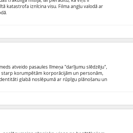
s trakulīgā misijā, lai pierādītu, ka viņš ir
ītā katastrofa iznīcina visu. Filma angļu valodā ar
odā.
meds atveido pasaules līmeņa "darījumu slēdzēju",
s starp korumpētām korporācijām un personām,
 identitāti glabā noslēpumā ar rūpīgu plānošanu un
mus. Bet, kad kādu dienu pienāk ziņa no
a), kurai vajadzīga viņa aizsardzība, lai tikai
āk mainīties. Filma angļu valodā ar subtitriem
5