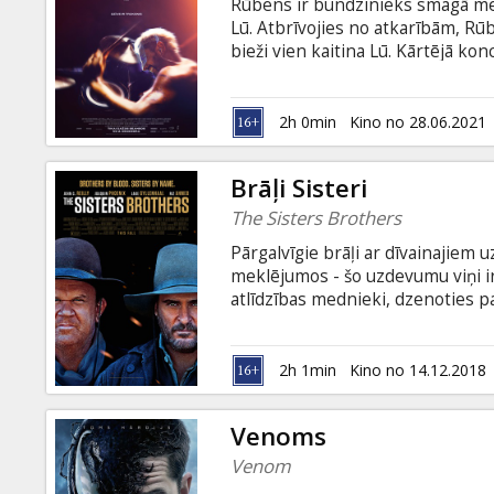
Rūbens ir bundzinieks smagā met
Lū. Atbrīvojies no atkarībām, Rūb
bieži vien kaitina Lū. Kārtējā ko
viņa pasaule sabrūk. Lai iemācīto
viņš dodas uz īpašu komūnu, kurā
valodā ar subtitriem latviešu un 
2h 0min
Kino no 28.06.2021
Brāļi Sisteri
The Sisters Brothers
Pārgalvīgie brāļi ar dīvainajiem 
meklējumos - šo uzdevumu viņi 
atlīdzības mednieki, dzenoties p
ir iepinušies bīstamā spēlē, kur
asu prātu un prasmi rīkoties ar i
krievu valodā.
2h 1min
Kino no 14.12.2018
Venoms
Venom