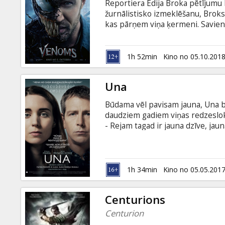
Reportiera Edija Broka pētījumu l
žurnālistisko izmeklēšanu, Brok
kas pārņem viņa ķermeni. Savien
kļūst par fascinējošo antivaroni 
un krievu valodā. Seansi 2D un 3
1h 52min
Kino no 05.10.201
Una
Būdama vēl pavisam jauna, Una bi
daudziem gadiem viņas redzeslokā
- Rejam tagad ir jauna dzīve, jau
tikšanās ne tikai no jauna uzjundī
gaismā arī vēl nebijušu kaisli un
dzīves. Filma angļu valodā ar subt
1h 34min
Kino no 05.05.201
Centurions
Centurion