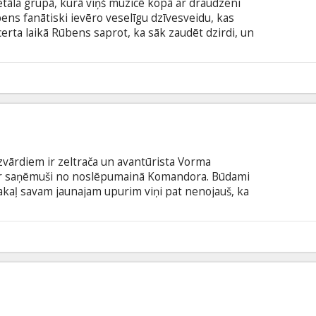
āla grupā, kurā viņš muzicē kopā ar draudzeni
ens fanātiski ievēro veselīgu dzīvesveidu, kas
ncerta laikā Rūbens saprot, ka sāk zaudēt dzirdi, un
s sadzīvot ar jauno stāvokli un atgrieztos dzīvē,
 mīt cilvēki ar dzirdes traucējumiem. Filma angļu
krievu valodā.
uzvārdiem ir zeltrača un avantūrista Vorma
ir saņēmuši no noslēpumainā Komandora. Būdami
akaļ savam jaunajam upurim viņi pat nenojauš, ka
ā savus neapvaldāmos raksturus būs jāapvieno ar
eroci. Filma angļu valodā ar subtitriem latviešu un