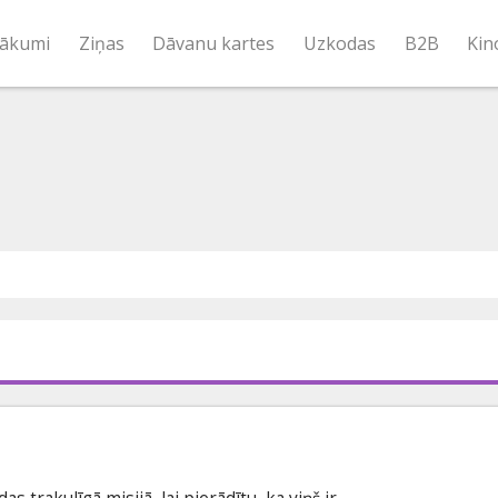
ākumi
Ziņas
Dāvanu kartes
Uzkodas
B2B
Kin