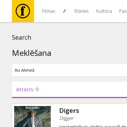
Filmas
🎵
Biļetes
Kultūra
Pas
Filmas
Search
🎵
Meklēšana
Biļetes
Kultūra
Atrasts: 9
Pasākumi
Digers
Ziņas
Digger