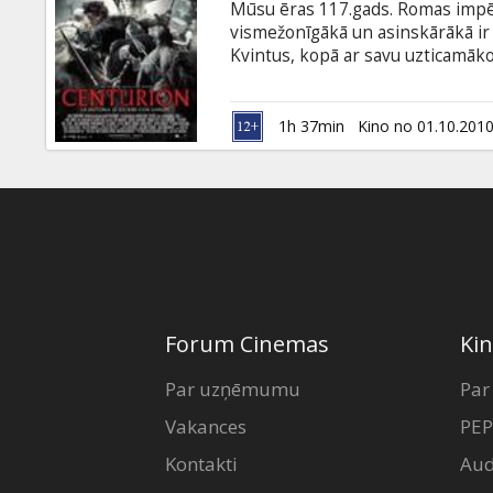
Mūsu ēras 117.gads. Romas impēri
vismežonīgākā un asinskārākā ir 
Kvintus, kopā ar savu uzticamāk
ienaidnieka aizmugurē, lai no gūs
ik uz soļa izvēršas izmisīgā cīņā 
nežēlīgā piktu karotāja Etaina a
1h 37min
Kino no 01.10.201
SLAVENO MĒRGĻU zvaigzne Maikl
Kuriļenko.
Forum Cinemas
Kin
Par uzņēmumu
Par
Vakances
PEP
Kontakti
Aud