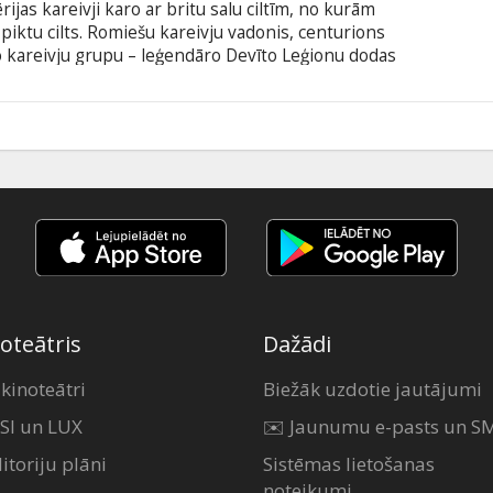
jas kareivji karo ar britu salu ciltīm, no kurām
piktu cilts. Romiešu kareivju vadonis, centurions
o kareivju grupu – leģendāro Devīto Leģionu dodas
ta glābtu savu ģenerāli. Centuriona vadītā misija
par izdzīvošanu, jo viņam pretī stājas skaistā, taču
r saviem pulkiem. Galvenajās lomās BĒDĪGI
0
s Fasbenders un „Bonda meitene” Olga
oteātris
Dažādi
 kinoteātri
Biežāk uzdotie jautājumi
SI un LUX
✉️ Jaunumu e-pasts un S
itoriju plāni
Sistēmas lietošanas
noteikumi