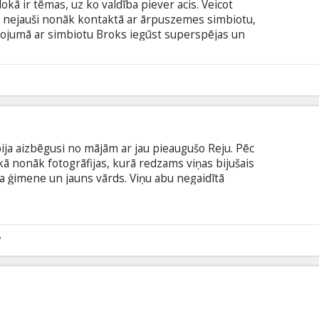
okā ir tēmas, uz ko valdība piever acis. Veicot
s nejauši nonāk kontaktā ar ārpuszemes simbiotu,
ojumā ar simbiotu Broks iegūst superspējas un
Venomu. Filma angļu valodā ar subtitriem latviešu
D formātā.
8
ja aizbēgusi no mājām ar jau pieaugušo Reju. Pēc
 nonāk fotogrāfijas, kurā redzams viņas bijušais
na ģimene un jauns vārds. Viņu abu negaidītā
s kādreiz dziļi apglabātās atmiņas, bet izvilks
 slēptās vēlmes, kuras draud pilnībā izpostīt viņu
itriem latviešu un krievu valodā.
7