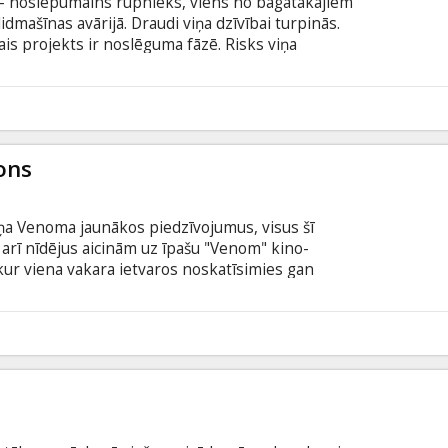
a - noslēpumains rūpnieks, viens no bagātākajiem
lidmašīnas avārijā. Draudi viņa dzīvībai turpinās.
ais projekts ir noslēguma fāzē. Risks viņa
neaprēķināms. Viņš izvēlas šo brīdi, lai ieceltu un
t gadus veco atsvešināto meitu Līzlu (pašlaik
 jaunā kinolente ir tumšs izspiegošanas stāsts.
5
latviešu un krievu valodā.
ons
ņa Venoma jaunākos piedzīvojumus, visus šī
 arī nīdējus aicinām uz īpašu "Venom" kino-
ur viena vakara ietvaros noskatīsimies gan
 arī būsim pirmie, kas redzēs jaunāko - trešo -
 biļetes cenu un k/t PEPSI auditorijā - uz LIELĀKĀ
mas jūs gaida arī īpaša "Venom" FANU VIKTORĪNA ar
ilmu fanu atmosfēra! Tiekamies jau 22. oktobra
tij!