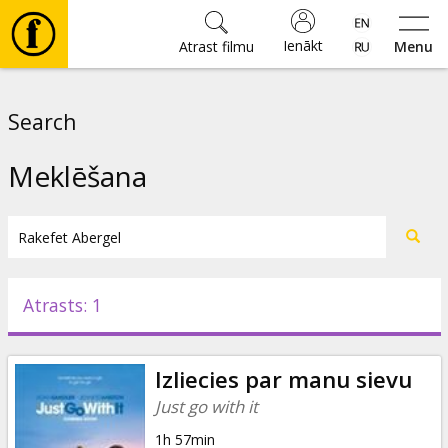
Ienākt
Atrast filmu
Menu
Filmas
Search
🎵
Meklēšana
Biļetes
Kultūra
Atrasts: 1
Pasākumi
Izliecies par manu sievu
Ziņas
Just go with it
1h 57min