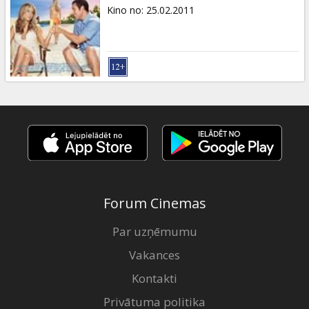
Dāvanu
Kino no
:
25.02.2011
kartes
Uzkodas
B2B
Kino
Klubs
Forum Cinemas
Par uzņēmumu
Vakances
Kontakti
Privātuma politika