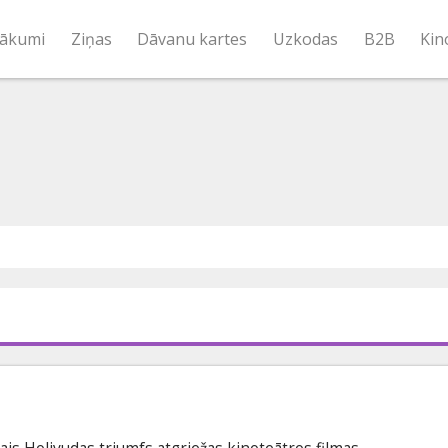
ākumi
Ziņas
Dāvanu kartes
Uzkodas
B2B
Kin