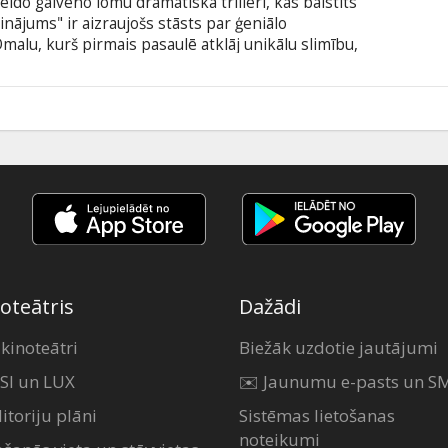
eido galveno lomu dramatiskā trillerī, kas balstīts
nājums" ir aizraujošs stāsts par ģeniālo
alu, kurš pirmais pasaulē atklāj unikālu slimību,
pumainām populāru sportistu nāvēm. Taču, lai
m Omalu nāksies stāties pretī varenai
ar subtitriem latviešu un krievu valodā.
oteātris
Dažādi
 kinoteātri
Biežāk uzdotie jautājumi
SI un LUX
✉️ Jaunumu e-pasts un S
itoriju plāni
Sistēmas lietošanas
noteikumi