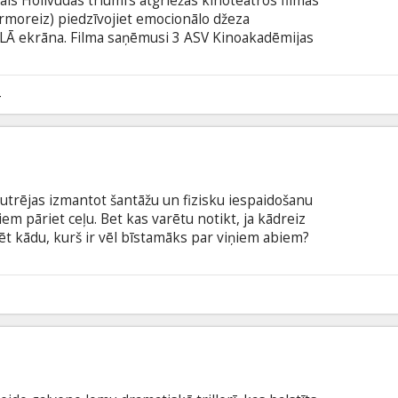
is Holivudas triumfs atgriežas kinoteātros filmas
 pirmoreiz) piedzīvojiet emocionālo džeza
ELĀ ekrāna. Filma saņēmusi 3 ASV Kinoakadēmijas
Globusa balvu aktierim Dž. K. Simonsam! Endrjū ir
ieks, gatavs kļūt par labāko no labākajiem ASV
 - atspēriena punktā uz lielo
4
s Terenss pamana Endrjū un iekļauj viņu džeza
iem izmainot jaunieša dzīvi.
utrējas izmantot šantāžu un fizisku iespaidošanu
em pāriet ceļu. Bet kas varētu notikt, ja kādreiz
edēt kādu, kurš ir vēl bīstamāks par viņiem abiem?
latviešu un krievu valodā.
6