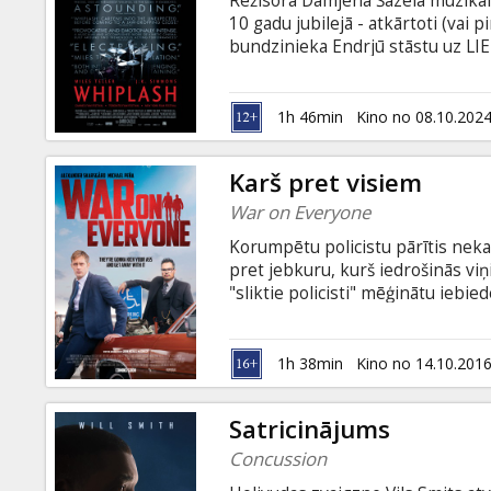
Režisora Damjēna Šazela muzikāla
Dāvanu
10 gadu jubilejā - atkārtoti (vai
kartes
bundzinieka Endrjū stāstu uz LI
balvas, 3 BAFTA balvas un Zelta 
jauns un ambiciozs džeza bundzin
Uzkodas
austrumkrasta mūzikas vidusskolā
1h 46min
Kino no 08.10.202
skatuvi.Despotiskais pasniedzēj
orķestra sastāvā – uz visiem laik
B2B
Karš pret visiem
War on Everyone
Kino
Korumpētu policistu pārītis neka
Klubs
pret jebkuru, kurš iedrošinās viņi
"sliktie policisti" mēģinātu iebi
Filma angļu valodā ar subtitriem 
1h 38min
Kino no 14.10.201
Satricinājums
Concussion