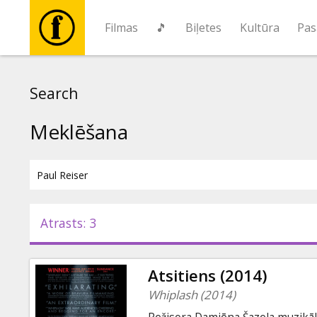
Filmas
🎵
Biļetes
Kultūra
Pas
Filmas
Search
🎵
Meklēšana
Biļetes
Kultūra
Atrasts: 3
Pasākumi
Atsitiens (2014)
Ziņas
Whiplash (2014)