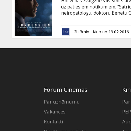
Holivudas zvaigzne Vils Smits atv
uz patiesiem notikumiem. "Satrici
neiropatologu, doktoru Benetu Om
kas ir kļuvusi par iemeslu noslē
pierādītu savu taisnību, doktora
organizācijai. Filma angļu valodā 
2h 3min
Kino no 19.02.2016
Forum Cinemas
Kin
Par uzņēmumu
Par
Vakances
PEP
Kontakti
Aud