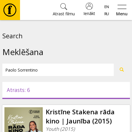
Ienākt
Atrast filmu
Menu
Filmas
Search
🎵
Meklēšana
Biļetes
Kultūra
Atrasts: 6
Pasākumi
Kristīne Stakena rāda
Ziņas
kino | Jaunība (2015)
Youth (2015)