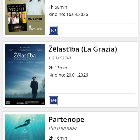
Dāvanu
1h 58min
kartes
Kino no
:
16.04.2026
Uzkodas
B2B
Žēlastība (La Grazia)
La Grazia
Kino
2h 13min
Klubs
Kino no
:
20.01.2026
Partenope
Parthenope
2h 16min