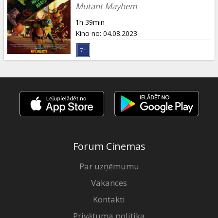
Dāvanu
Mutant Mayhem
kartes
1h 39min
Kino no
:
04.08.2023
Uzkodas
B2B
Kino
Klubs
Forum Cinemas
Par uzņēmumu
Vakances
Kontakti
Privātuma politika