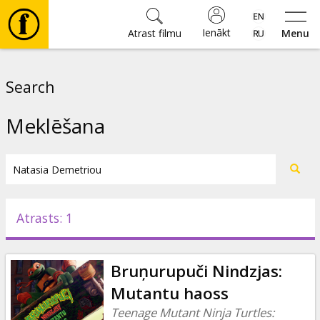
Ienākt
Atrast filmu
Menu
Filmas
Search
🎵
Meklēšana
Biļetes
Kultūra
Atrasts: 1
Pasākumi
Bruņurupuči Nindzjas:
Ziņas
Mutantu haoss
Teenage Mutant Ninja Turtles: