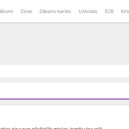
ākumi
Ziņas
Dāvanu kartes
Uzkodas
B2B
Kin