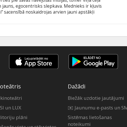
erties pie savas nāvējošās misijas, tomēr viņa ceļā
s un jauns, egocentrisks slepkava. Mednieks ir kļuvis
ti” sacensībā noskaidrojas arvien jauni apstākļi
 gadiem un brāļa bojāejas apstākļiem, līdz ar to
tikai pieaug.
0
oteātris
Dažādi
 kinoteātri
Biežāk uzdotie jautājumi
SI un LUX
✉️ Jaunumu e-pasts un S
itoriju plāni
Sistēmas lietošanas
noteikumi
ašanās vieta un stāvvietas