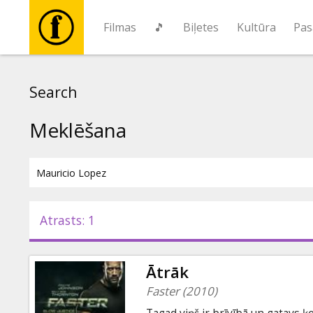
Filmas
🎵
Biļetes
Kultūra
Pas
Filmas
Search
🎵
Meklēšana
Biļetes
Kultūra
Atrasts: 1
Pasākumi
Ātrāk
Ziņas
Faster (2010)