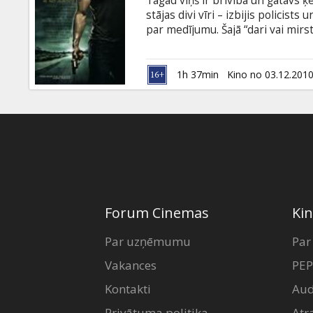
Tagad viņš ir brīvībā un gatavs ķ
Dāvanu
stājas divi vīri – izbijis policist
kartes
par medījumu. Šajā “dari vai mirs
par nelaimīgo laupīšanu pirms 10
Braucēja padarāmo letu saraksts 
Uzkodas
1h 37min
Kino no 03.12.201
B2B
Kino
Klubs
Forum Cinemas
Kin
Par uzņēmumu
Par
Vakances
PEP
Kontakti
Aud
Privātuma politika
Atr