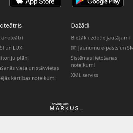
oteātris
Dažādi
 kinoteātri
Biežāk uzdotie jautājumi
SI un LUX
✉️ Jaunumu e-pasts un S
itoriju plāni
Sistēmas lietošanas
noteikumi
ašanās vieta un stāvvietas
XML serviss
šējās kārtības noteikumi