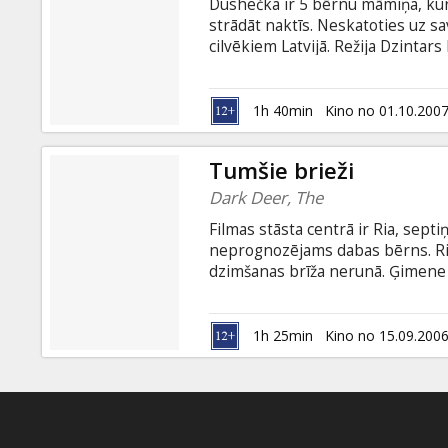
Dushečka ir 5 bērnu māmiņa, kur
strādāt naktīs. Neskatoties uz sa
cilvēkiem Latvijā. Režija Dzintars
septiņpadsmitgadīga meitene - 
bērns. Viņas ģimene audzē briežu
nopelnītu. Kad briežu dārzā iero
1h 40min
Kino no 01.10.200
dzīvnieku dzīvību. Sarežģītie apst
Tumšie brieži
Dark Deer, The
Filmas stāsta centrā ir Ria, sep
neprognozējams dabas bērns. Ria
dzimšanas brīža nerunā. Ģimene 
rokas. Lai iegūtu naudu, tēvs no
vācu mednieki, sākas Rias izmisīg
apstākļu rezultātā iet bojā tie, ku
1h 25min
Kino no 15.09.200