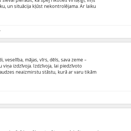
ievai pierādīt, ka spēj rīkoties vīrišķīgi, viņš
u, un situācija kļūst nekontrolējama. Ar laiku
 pastāv saikne starp uzbrucēju un sievas pēkšņo
es idilli izjauc noslēpumains šantāžists, kurš
noziegumu. Iedomas un realitāte savijas spriedzes
 pie negaidītām sekām. Filma latviešu valodā ar
7
ā.
i, veselība, mājas, vīrs, dēls, sava zeme –
viņa izdzīvoja. Izdzīvoja, lai piedzīvoto
aaudzes neaizmirstu stāstu, kurā ar varu tikām
pēc raksnieces Melānijas Vanagas atmiņu romāna
latviešu, krievu un vācu valodā ar subtitriem