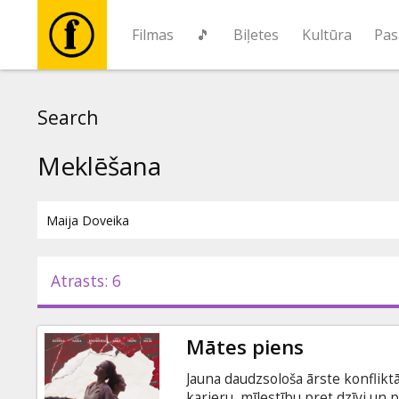
Filmas
🎵
Biļetes
Kultūra
Pas
Filmas
Search
🎵
Meklēšana
Biļetes
Kultūra
Atrasts: 6
Pasākumi
Mātes piens
Ziņas
Jauna daudzsološa ārste konflikt
karjeru, mīlestību pret dzīvi un