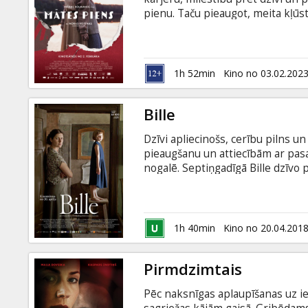
Dāvanu
pienu. Taču pieaugot, meita kļūst
kartes
mātes depresijai, gan pati mācā
meitas dzīvesstāsti norisinās pa
1989. gadam. Filma veidota pēc 
Uzkodas
“Mātes piens” motīviem. Filma la
1h 52min
Kino no 03.02.202
krievu valodā.
B2B
Bille
Dzīvi apliecinošs, cerību pilns u
Kino
pieaugšanu un attiecībām ar pasa
Klubs
nogalē. Septiņgadīgā Bille dzīvo 
savas. Ar nabadzību Bille ir iemā
liegta; tuvinieki nepārstāj atgādi
sāp, un meitenei ir sapnis — pie
Filma veidota pēc rakstnieces Viz
1h 40min
Kino no 20.04.201
Pētera Vaska mūzika.
Pirmdzimtais
Pēc naksnīgas aplaupīšanas uz i