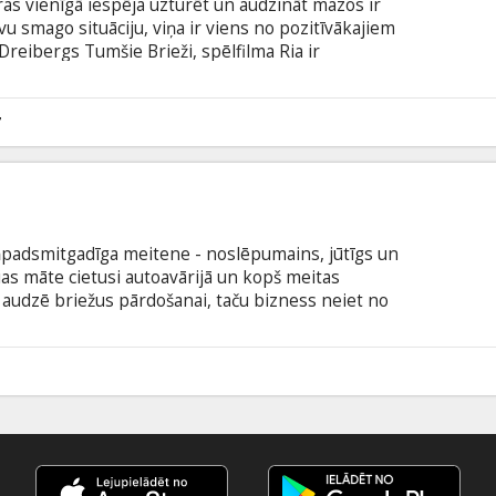
as vienīgā iespēja uzturēt un audzināt mazos ir
vu smago situāciju, viņa ir viens no pozitīvākajiem
 Dreibergs Tumšie Brieži, spēlfilma Ria ir
noslēpumains, jūtīgs un neprognozējams dabas
s pārdošanai. Tēvs nolemj sarīkot medības, lai
das vācu mednieki, sākas Rias izmisīgā cīņa par
7
ākļi noved nāvē tos, kurus Ria mīl vairāk par visu.
tiņpadsmitgadīga meitene - noslēpumains, jūtīgs un
s māte cietusi autoavārijā un kopš meitas
audzē briežus pārdošanai, taču bizness neiet no
lemj sarīkot medības. Kad briežu dārzā ierodas
ā cīņa par dzīvnieku dzīvību. Pretrunu pilno
rus Ria mīl vairāk par visu.
6