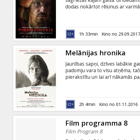
sagriežas kājām gaisā. Gribēdams s
dodas nokārtot rēķinus ar varmāk
galvenajam varonim sāk šķist, ka
grūtniecību, turklāt jaunās ģimen
mēģina Franci piespiest izdarīt 
pilnu notikumu virknē, kas noved
1h 33min
Kino no 29.09.201
subtitriem krievu un angļu valod
Melānijas hronika
Jaunības sapņi, dzīves labākie gad
padomju vara to visu atņēma, taču 
pierakstītu un lai arī nākamās p
ierauti mēs visi. Filma veidota 
"Veļupes krastā" motīviem. Filma 
latviešu un krievu valodā.
2h 4min
Kino no 01.11.2016
Film programma 8
Film Program 8