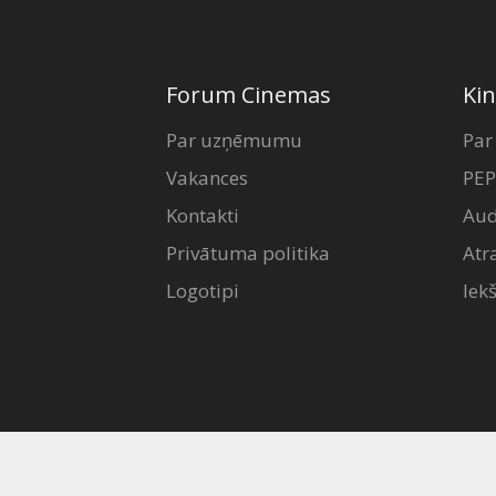
Forum Cinemas
Kin
Par uzņēmumu
Par
Vakances
PEP
Kontakti
Aud
Privātuma politika
Atr
Logotipi
Iek