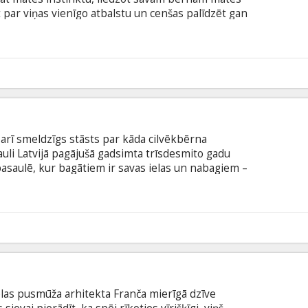
 par viņas vienīgo atbalstu un cenšas palīdzēt gan
s izdzīvot nomācošajā padomju režīmā. Mātes un
domju okupētajā Latvijā laikposmā no 1945. līdz
populārā rakstnieces Noras Ikstenas romāna
tviešu un krievu valodā ar subtitriem angļu un
3
n arī smeldzīgs stāsts par kāda cilvēkbērna
uli Latvijā pagājušā gadsimta trīsdesmito gadu
pasaulē, kur bagātiem ir savas ielas un nabagiem –
cījusies sadzīvot, taču mātes mīlestība meitenei
nāt, ka nekas prātīgs no viņas neizaugs. Billei tas
rādīt sevi, izlauzties no mazvērtības žņaugiem.
mas Belševicas stāsta "Bille" motīviem. Filmā skan
8
elas pusmūža arhitekta Franča mierīgā dzīve