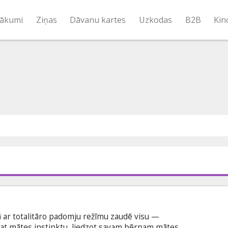
ākumi
Ziņas
Dāvanu kartes
Uzkodas
B2B
Kin
ā ar totalitāro padomju režīmu zaudē visu —
 pat mātes instinktu, liedzot savam bērnam mātes