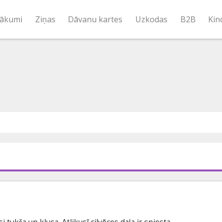
ākumi
Ziņas
Dāvanu kartes
Uzkodas
B2B
Kin