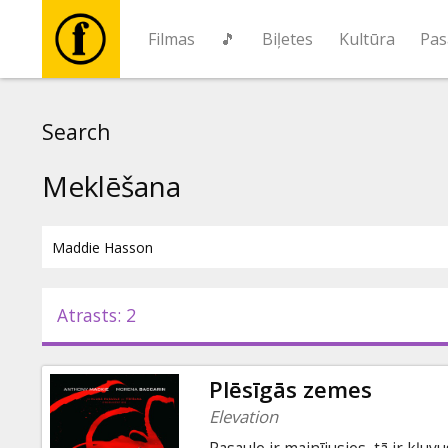
Filmas
🎵
Biļetes
Kultūra
Pas
Filmas
Search
🎵
Meklēšana
Biļetes
Kultūra
Atrasts: 2
Pasākumi
Plēsīgās zemes
Ziņas
Elevation