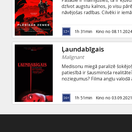
Pasaule ir mainījusies, tā ir kļuvu
Dāvanu
dzīvot augstu kalnos, jo visu pār
kartes
nāvējošas radības. Cilvēki ir iem
drosminiekiem nāksies nokāpt le
jau gandrīz iznīcinājuši visu dzīv
Uzkodas
latviešu un krievu valodā.
1h 31min
Kino no 08.11.202
B2B
Ļaundabīgais
Malignant
Kino
Medisonu miegā paralizē šokējoša
Klubs
patiesībā ir šausminoša realitāte
noziegumus? Filma angļu valodā a
1h 51min
Kino no 03.09.202