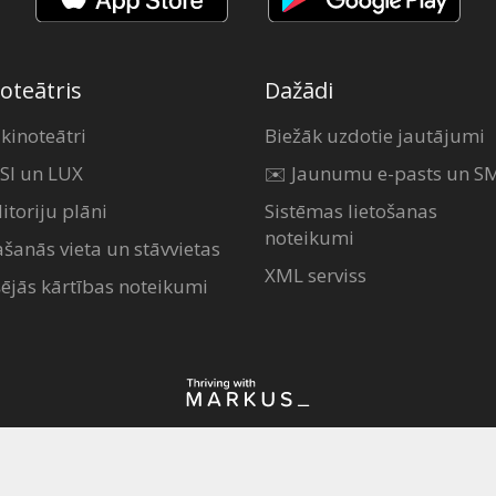
oteātris
Dažādi
 kinoteātri
Biežāk uzdotie jautājumi
SI un LUX
✉️ Jaunumu e-pasts un S
itoriju plāni
Sistēmas lietošanas
noteikumi
ašanās vieta un stāvvietas
XML serviss
šējās kārtības noteikumi