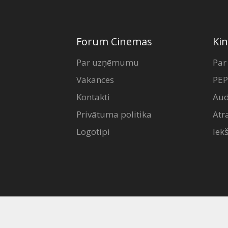
Forum Cinemas
Kin
Par uzņēmumu
Par
Vakances
PEP
Kontakti
Aud
Privātuma politika
Atr
Logotipi
Iek