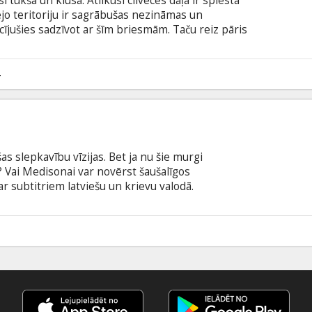
si tukša un klusa. Atlikusī cilvēces daļa ir spiesta
ējo teritoriju ir sagrābušas nezināmas un
ācījušies sadzīvot ar šīm briesmām. Taču reiz pāris
jā plēsīgajās zemēs un sastapt monstrus, kuri ir
o uz planētas. Filma angļu valodā ar subtitriem
4
s slepkavību vīzijas. Bet ja nu šie murgi
? Vai Medisonai var novērst šaušalīgos
r subtitriem latviešu un krievu valodā.
1