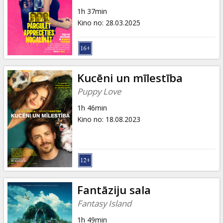
Dāvanu
1h 37min
kartes
Kino no
:
28.03.2025
Uzkodas
B2B
Kucēni un mīlestība
Puppy Love
Kino
1h 46min
Klubs
Kino no
:
18.08.2023
Fantāziju sala
Fantasy Island
1h 49min