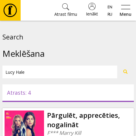
Ienākt
Atrast filmu
Menu
Filmas
Search
🎵
Meklēšana
Biļetes
Kultūra
Atrasts: 4
Pasākumi
Pārgulēt, apprecēties,
Ziņas
nogalināt
F*** Marry Kill