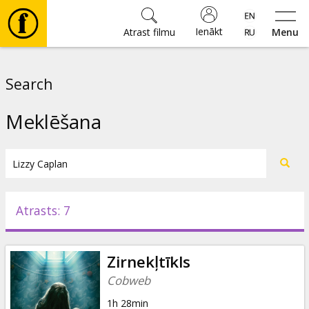
Ienākt
Atrast filmu
Menu
Filmas
Search
🎵
Meklēšana
Biļetes
Kultūra
Atrasts: 7
Pasākumi
Zirnekļtīkls
Ziņas
Cobweb
1h 28min