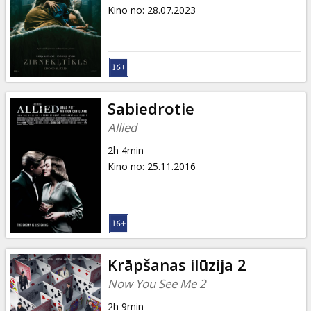
Dāvanu
Kino no
:
28.07.2023
kartes
Uzkodas
B2B
Sabiedrotie
Allied
Kino
2h 4min
Klubs
Kino no
:
25.11.2016
Krāpšanas ilūzija 2
Now You See Me 2
2h 9min