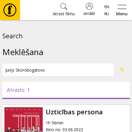
Ienākt
Atrast filmu
Menu
Filmas
Search
🎵
Meklēšana
Biļetes
Kultūra
Atrasts: 1
Pasākumi
Uzticības persona
Ziņas
1h 56min
Kino no
:
03.06.2022