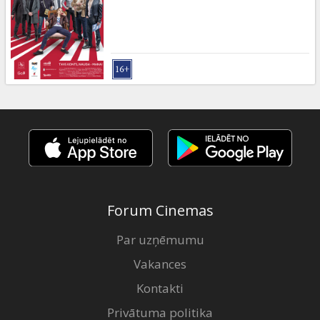
Dāvanu
kartes
Uzkodas
B2B
Kino
Klubs
Forum Cinemas
Par uzņēmumu
Vakances
Kontakti
Privātuma politika