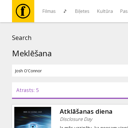
Filmas
🎵
Biļetes
Kultūra
Pas
Filmas
Search
🎵
Meklēšana
Biļetes
Kultūra
Atrasts: 5
Pasākumi
Atklāšanas diena
Ziņas
Disclosure Day