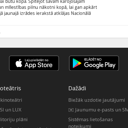
 lai būtu kopā. Spītējot savām karojošajām
n mīlestības pilnu nākotni kopā, lai gan apkārt
ā jaunajā izrādes ierakstā atklājas Nacionālā
n alku, sapņu un likteņa sadursmēs Šekspīra
ži jaunā toņkārtā. Džesija Baklija (Savvaļas roze,
is, Dieva zeme) tēlo Džuljetu un Romeo.
2
arī Tamsina Greiga, Fisajo Akinade, Adrians
ra Findlija.
oteātris
Dažādi
 kinoteātri
Biežāk uzdotie jautājumi
SI un LUX
✉️ Jaunumu e-pasts un S
itoriju plāni
Sistēmas lietošanas
noteikumi