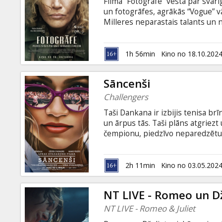
Filma “Fotogrāfe” vēsta par sva
un fotogrāfes, agrākās “Vogue” vā
Milleres neparastais talants un 
20. gadsimta kara attēliem, ieskai
Hitlera personīgajā vannā. Filma p
tiecoties pēc patiesības, par ko 
1h 56min
Kino no 18.10.202
angļu valodā ar subtitriem latvie
Sāncenši
Challengers
Taši Dankana ir izbijis tenisa b
un ārpus tās. Taši plāns atgriezt
čempionu, piedzīvo neparedzētu 
Patriks, Taši bijušais puisis un v
tagadne saduras, spriedze aug, un
Filma angļu valodā ar subtitriem 
2h 11min
Kino no 03.05.202
NT LIVE - Romeo un D
NT LIVE - Romeo & Juliet