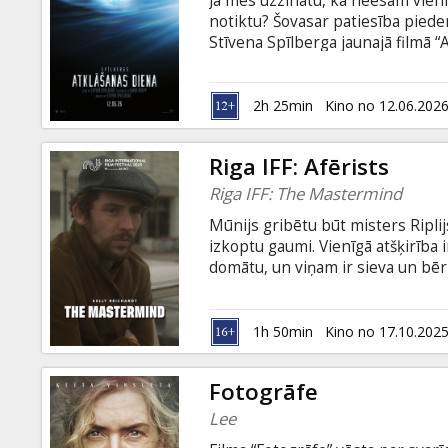
Ja mēs uzzinātu, ka neesam vieni
Dāvanu
notiktu? Šovasar patiesība piede
kartes
Stīvena Spīlberga jaunajā filmā “
latviešu un krievu valodā.
Uzkodas
2h 25min
Kino no 12.06.202
B2B
Riga IFF: Afērists
Riga IFF: The Mastermind
Kino
Mūnijs gribētu būt misters Riplijs
Klubs
izkoptu gaumi. Vienīgā atšķirība i
domātu, un viņam ir sieva un bēr
dzīvēm. Kopā ar vēl neizveicīgāk
muzeju un paņem četras Artura D
pēdām, viņam neatliek nekas cit
1h 50min
Kino no 17.10.202
Fotogrāfe
Lee