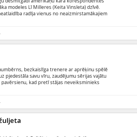
rīgu desmitgadi amerikāņu kara korespondentes
ka modeles Lī Milleres (Keita Vinsleta) dzīvē.
neatlaidība radīja vienus no neaizmirstamākajiem
tot pašas Milleres slaveno foto, izaicinoši pozējot
arāda, kā Millere dzīvoja savu dzīvi ar pilnu krūti,
viņa pati samaksāja augstu, personīgu cenu. Filma
4
šu un krievu valodā.
rīnumbērns, bezkaislīga trenere ar aprēķinu spēlē
 uz pjedestāla savu vīru, zaudējumu sērijas vajātu
pavērsienu, kad pretī stājas neveiksminieks
iņas vīra kādreizējais labākais draugs. Pagātne un
 Taši jāizlemj, uz ko viņa gatava uzvaras vārdā.
latviešu un krievu valodā.
4
žuljeta