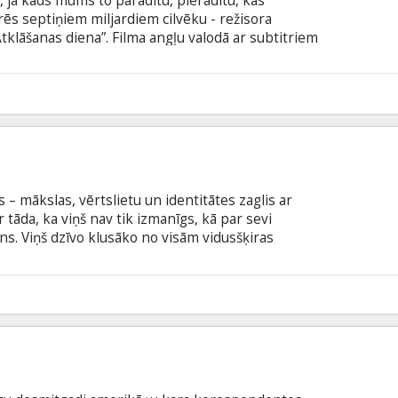
, ja kāds mums to parādītu, pierādītu, kas
rēs septiņiem miljardiem cilvēku - režisora
Atklāšanas diena”. Filma angļu valodā ar subtitriem
6
 – mākslas, vērtslietu un identitātes zaglis ar
r tāda, ka viņš nav tik izmanīgs, kā par sevi
ns. Viņš dzīvo klusāko no visām vidusšķiras
iem pāriniekiem gaišā dienas laikā viņš apzog
ava gleznas. Kad policija sāk Mūnijam mīt uz
s kā norobežoties no zādzības.
5