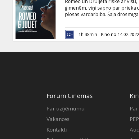
Romeo un Džuljeta riskē ar visu,
ģimenēm, viņi sapņo par prieka u
plosās vardarbība. Šajā drosmīgaj
teātra plašās aizkulišu telpas, u
romantiskā traģēdija ieskanas glu
Džūdija) un Džošs O’Konors (Kron
1h 38min
Kino no 14.02.202
Godalgotajā aktieru ansamblī ir 
Lesters, Lusians Msamati un Debo
Forum Cinemas
Kin
Par uzņēmumu
Par
Vakances
PEP
Kontakti
Aud