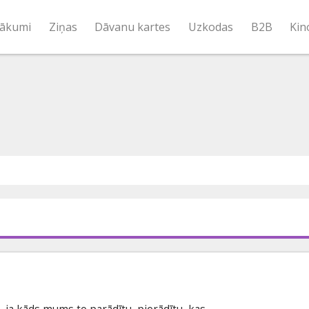
ākumi
Ziņas
Dāvanu kartes
Uzkodas
B2B
Kin