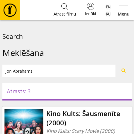
Ienākt
Atrast filmu
Menu
Filmas
Search
🎵
Meklēšana
Biļetes
Kultūra
Atrasts: 3
Pasākumi
Kino Kults: Šausmenīte
Ziņas
(2000)
Kino Kults: Scary Movie (2000)