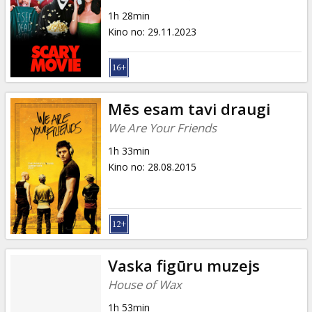
Dāvanu
1h 28min
kartes
Kino no
:
29.11.2023
Uzkodas
B2B
Mēs esam tavi draugi
We Are Your Friends
Kino
1h 33min
Klubs
Kino no
:
28.08.2015
Vaska figūru muzejs
House of Wax
1h 53min