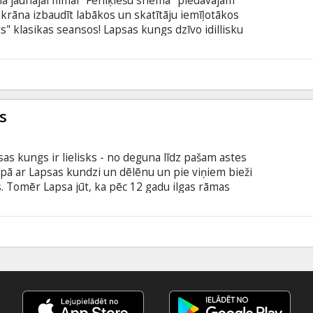
a jaunajai filmai "Feniķiešu shēma" piedāvājam
 ekrāna izbaudīt labākos un skatītāju iemīļotākos
s" klasikas seansos! Lapsas kungs dzīvo idillisku
ēlēnu, un pie viņiem bieži ciemojas krustdēls
a viņā atkal mostas dzīvnieciski instinkti. Drīz
lai čieptu vistas un citus labumus no netālu
5
s
as kungs ir lielisks - no deguna līdz pašam astes
 kopā ar Lapsas kundzi un dēlēnu un pie viņiem bieži
. Tomēr Lapsa jūt, ka pēc 12 gadu ilgas rāmas
zīvnieciski instinkti. Drīz viņš dodas vecajās
un citus labumus no netālu mītošo fermeru kūtīm.
iņš ar jauno nodarbošanos apdraud ne tikai savu
0
vnieku komūnas mieru un drošību.