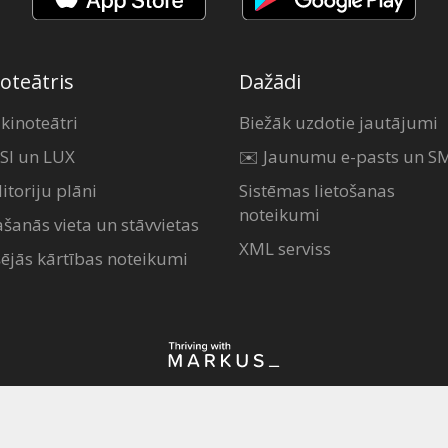
oteātris
Dažādi
 kinoteātri
Biežāk uzdotie jautājumi
SI un LUX
✉️ Jaunumu e-pasts un S
itoriju plāni
Sistēmas lietošanas
noteikumi
ašanās vieta un stāvvietas
XML serviss
šējās kārtības noteikumi