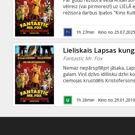
Par godu režisora Vesa Anderson
Dāvanu
vēlreiz (vai pirmoreiz!) uz LIELĀ
kartes
režisora darbus īpašos "Kino Kult
dzīvi kopā ar Lapsas kundzi un d
Kristofersons. Tomēr Lapsa jūt, k
Uzkodas
viņš dodas vecajās medību takās, 
1h 27min
Kino no 25.07.202
mītošo fermeru kūtīm.
B2B
Lieliskais Lapsas kung
Fantastic Mr. Fox
Kino
Nemaz nepārspīlējot jāsaka, Laps
Klubs
galam. Viņš dzīvo idillisku dzīvi
ciemojas krustdēls Kristofersons
dzīves laukos, viņā atkal mostas d
medību takās, lai čieptu vistas 
Lai gan nekad netiek pieķerts, v
1h 26min
Kino no 29.01.201
sievu un dēlu, bet arī visas dzī