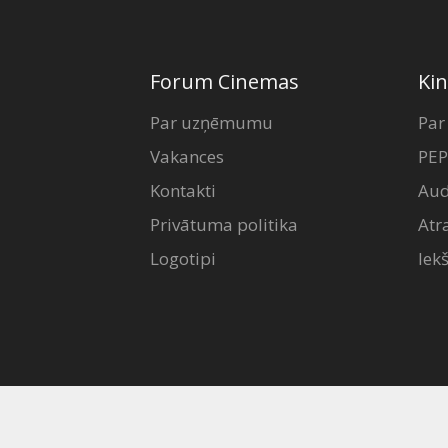
Forum Cinemas
Kin
Par uzņēmumu
Par
Vakances
PEP
Kontakti
Aud
Privātuma politika
Atr
Logotipi
Iek