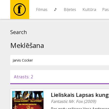
Filmas
🎵
Biļetes
Kultūra
Pas
Filmas
Search
🎵
Meklēšana
Biļetes
Kultūra
Atrasts: 2
Pasākumi
Lieliskais Lapsas kung
Ziņas
Fantastic Mr. Fox (2009)