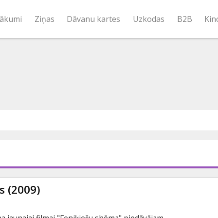
ākumi
Ziņas
Dāvanu kartes
Uzkodas
B2B
Kin
s (2009)