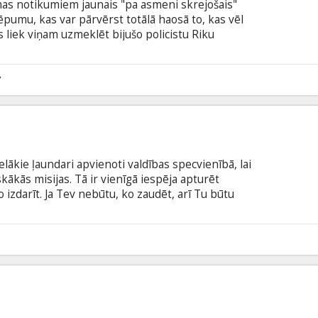
mas notikumiem jaunais "pa asmeni skrejošais"
slēpumu, kas var pārvērst totālā haosā to, kas vēl
s liek viņam uzmeklēt bijušo policistu Riku
udis bez vēsts. Filma angļu valodā ar subtitriem
 2D un 3D formātā.
7
ielākie ļaundari apvienoti valdības specvienībā, lai
ākās misijas. Tā ir vienīgā iespēja apturēt
izdarīt. Ja Tev nebūtu, ko zaudēt, arī Tu būtu
ā ar subtitriem latviešu un krievu valodā. Seansi