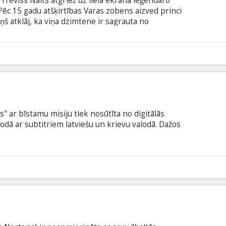
 Treviss Naits atgriež uz lielā ekrāna leģendāro
Pēc 15 gadu atšķirtības Varas zobens aizved princi
ņš atklāj, ka viņa dzimtene ir sagrauta no
. Lai glābtu savu ģimeni un pasauli, Ādamam
biedrotajiem Tīlu un Dankanu/Ieroču vīru un
Īsts-Vīrs – varenākam cilvēkam visumā. Filma angļu
6
krievu valodā.
 ar bīstamu misiju tiek nosūtīta no digitālās
lodā ar subtitriem latviešu un krievu valodā. Dažos
5