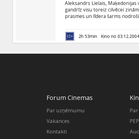
Aleksandrs Lielais, Maķedonijas v
gandrīz visu toreiz cilvēcei zinām
prasmes un līdera šarms nodroš
un ļāva vest savus grieķu un ma
vareno Persijas impēriju un jebku
uzturēto un organizēto armiju ma
2h 53min
Kino no 03.12.200
laikā izdevās izveidot impēriju, 
viņa tēvs pat nebija sapņojis.
Forum Cinemas
Kin
Par uzņēmumu
Par
Vakances
PEP
Kontakti
Aud