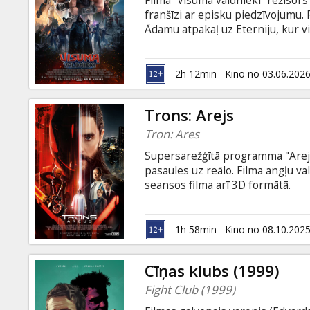
Filmā “Visuma valdnieki” režisors
Dāvanu
franšīzi ar episku piedzīvojumu. 
kartes
Ādamu atpakaļ uz Eterniju, kur vi
Skeletora velnišķīgās valdīšanas
jāapvieno spēki ar tuvākajiem sa
Uzkodas
pieņemt savu patieso likteni kā 
2h 12min
Kino no 03.06.202
valodā ar subtitriem latviešu un 
B2B
Trons: Arejs
Tron: Ares
Kino
Supersarežģītā programma "Arejs"
Klubs
pasaules uz reālo. Filma angļu va
seansos filma arī 3D formātā.
1h 58min
Kino no 08.10.202
Cīņas klubs (1999)
Fight Club (1999)