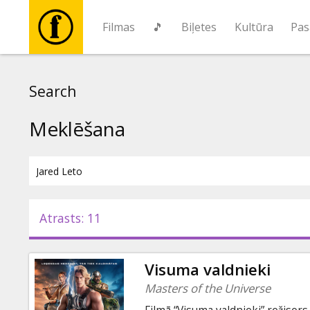
Filmas
🎵
Biļetes
Kultūra
Pas
Filmas
Search
🎵
Meklēšana
Biļetes
Kultūra
Atrasts: 11
Pasākumi
Visuma valdnieki
Ziņas
Masters of the Universe