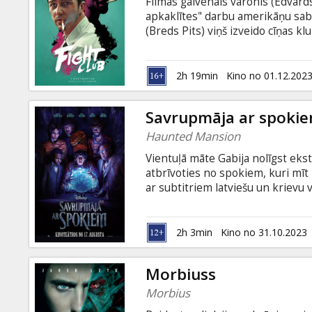
Filmas galvenais varonis (Edvard
apkaklītes" darbu amerikāņu sabi
(Breds Pits) viņš izveido cīņas
neapmierinātajiem un tiek iejaukts
(Helēna Bonema-Kārtere). Bet kas
subtitriem latviešu un krievu val
2h 19min
Kino no 01.12.202
Savrupmāja ar spoki
Haunted Mansion
Vientuļā māte Gabija nolīgst ekst
atbrīvoties no spokiem, kuri mīt
ar subtitriem latviešu un krievu v
2h 3min
Kino no 31.10.2023
Morbiuss
Morbius