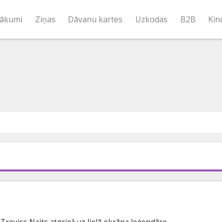
ākumi
Ziņas
Dāvanu kartes
Uzkodas
B2B
Kin