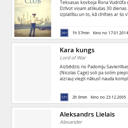
Teksasas kovboja Rona Vudrūfa dz
Dzīvot viņam atlikušas 30 dienas.
izplatību un to, kā cīnīties ar šo
kādreizējie draugi, sāk pats mekl
Galveno lomu filmā, kuras pamatā
viņam līdzās Džereds Leto, Dženif
1h 57min
Kino no 17.01.201
subtitriem latviešu un krievu val
Kara kungs
Lord of War
Aizbēdzis no Padomju Savienības 
(Nicolas Cage) soli pa solim piepi
aizrauj viegli nākusī nauda komp
brāli Vitāliju (Jared Leto) iekaro
tīklā vienmēr pamanoties būt so
aģentam (Ethan Hawke), nežēlīg
2h 0min
Kino no 23.12.2005
klientiem, starp kuriem ir arī pa
Aleksandrs Lielais
Alexander