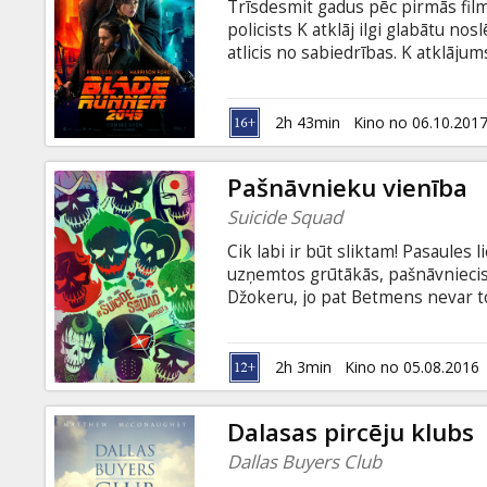
Trīsdesmit gadus pēc pirmās fil
policists K atklāj ilgi glabātu no
atlicis no sabiedrības. K atklājum
Dekardu, kurš jau 30 gadus ir paz
latviešu un krievu valodā. Seansi
2h 43min
Kino no 06.10.201
Pašnāvnieku vienība
Suicide Squad
Cik labi ir būt sliktam! Pasaules l
uzņemtos grūtākās, pašnāvniecisk
Džokeru, jo pat Betmens nevar to 
gatavs uz visu! Filma angļu valod
2D un 3D formātā.
2h 3min
Kino no 05.08.2016
Dalasas pircēju klubs
Dallas Buyers Club