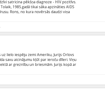
īvi satricina pēkšņa diagnoze - HIV pozitīvs.
 Tolaik, 1985.gadā tikai sāka apzināties AIDS
 vīrusu. Rons, no kura novērsās daudzi viņa
ēt legālus un nelegālus ārstēšanās veidus...
 ir patiesi notikumi, atveido Metjū Makkonahijs,
era Gārnere un citi. Filma angļu valodā ar
4
odā.
uz lielo iespēju zemi Ameriku, Jurijs Orlovs
lda savu aicinājumu kļūt par ieroču dīleri. Viņu
lektā ar greznību un briesmām. Jurijs kopā ar
 savu vietu starptautiskajā ieroču kontrabandas
li priekšā likumam, nepielūdzamajam Interpola
ajiem biznesa konkurentiem un pat saviem
saules zināmākie diktatori.