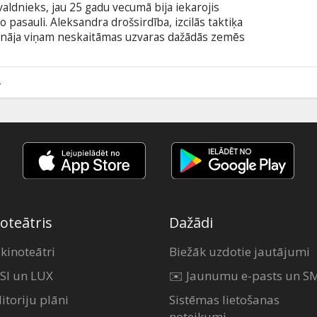
aldnieks, jau 25 gadu vecumā bija iekarojis
o pasauli. Aleksandra drošsirdība, izcilās taktiķa
ināja viņam neskaitāmas uzvaras dažādās zemēs
ķedoniešu armijas leģionus pretī uzvarām pret
ru citu ienaidnieku. Lai arī Aleksandrs labi
ntoja no sava tēva Filipa, tieši viņam astoņu gadu
4
kāda nekad iepriekš nebija pastāvējusi un par kādu
oteātris
Dažādi
 kinoteātri
Biežāk uzdotie jautājumi
SI un LUX
✉️ Jaunumu e-pasts un S
itoriju plāni
Sistēmas lietošanas
noteikumi