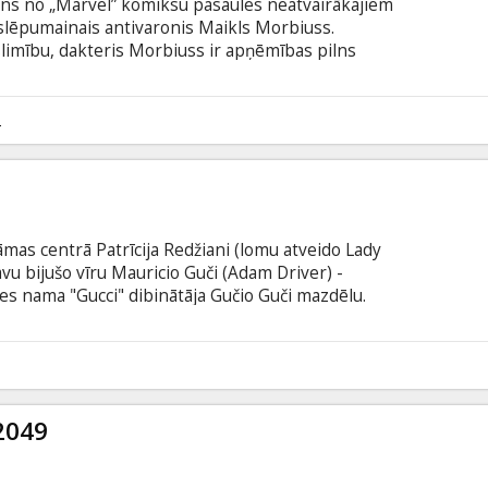
iens no „Marvel” komiksu pasaules neatvairākajiem
slēpumainais antivaronis Maikls Morbiuss.
slimību, dakteris Morbiuss ir apņēmības pilns
liktenis un savā izmisumā liek uz spēles visu. Lai
cami veiksmīgs, tas viņā atraisījis tumšo pusi. Vai
orbiuss pakļausies noslēpumainajām jaunajām
2
titriem latviešu un krievu valodā.
āmas centrā Patrīcija Redžiani (lomu atveido Lady
vu bijušo vīru Mauricio Guči (Adam Driver) -
s nama "Gucci" dibinātāja Gučio Guči mazdēlu.
ies uz 2001. gadā izdoto grāmatu “Guči nams:
u, ārprātu, greznību un alkatību”. Filma angļu
krievu valodā.
1
2049