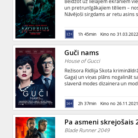
Beidzot uz lielajiem ekrāniem v
un pretrunīgākajiem tēliem – no
Nāvējoši sirgdams ar retu asins 
glābt citus, kurus skāris līdzīgs 
gan sākotnēji rezultāts šķiet neti
labais uzveiks ļauno, vai arī M
1h 45min
Kino no 31.03.202
dziņām? Filma angļu valodā ar sub
Guči nams
House of Gucci
Režisora Ridlija Skota krimināldr
Gaga) un viņas plāns nogalināt sa
slavenā modes dizainera un mode
Filmas scenārijs veidots, balstot
sensacionāls stāsts par slepkavīb
valodā ar subtitriem latviešu un 
2h 37min
Kino no 26.11.202
Pa asmeni skrejošais 
Blade Runner 2049