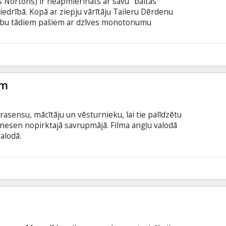
s Nortons) ir neapmierināts ar savu "baltās
edrībā. Kopā ar ziepju vārītāju Taileru Dērdenu
 klubu tādiem pašiem ar dzīves monotonumu
 attiecībās ar izlaidīgu sievieti, Marlu Singeri
 īsti ir Tailers Dērdens? Filma angļu valodā ar
odā.
3
em
rasensu, mācītāju un vēsturnieku, lai tie palīdzētu
 nesen nopirktajā savrupmājā. Filma angļu valodā
alodā.