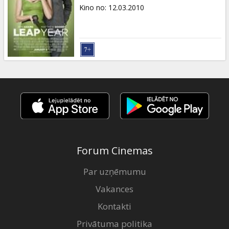
Dāvanu
Kino no
:
12.03.2010
kartes
Uzkodas
B2B
Kino
Klubs
Forum Cinemas
Par uzņēmumu
Vakances
Kontakti
Privātuma politika