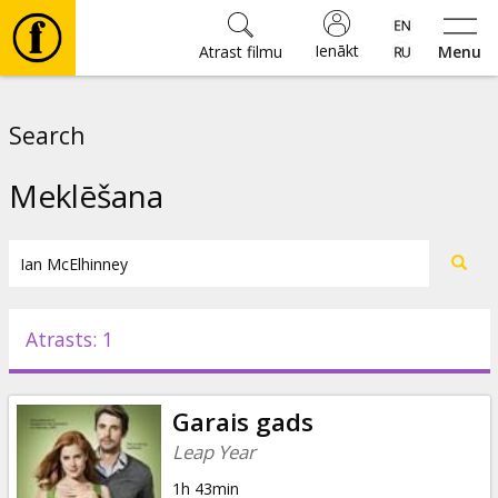
Ienākt
Atrast filmu
Menu
Filmas
Search
🎵
Meklēšana
Biļetes
Kultūra
Atrasts: 1
Pasākumi
Garais gads
Ziņas
Leap Year
1h 43min