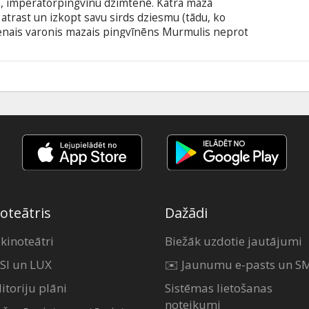
kā, imperatorpingvīnu dzimtenē. Katra mazā
 atrast un izkopt savu sirds dziesmu (tādu, ko
lvenais varonis mazais pingvīnēns Murmulis neprot
iņš ir fantastisks stepa dejotājs! Kompānijas
mācijas projekts! Filma, kurai līdzi dzīvos gan
6
oteātris
Dažādi
 kinoteātri
Biežāk uzdotie jautājumi
SI un LUX
✉️ Jaunumu e-pasts un S
itoriju plāni
Sistēmas lietošanas
noteikumi