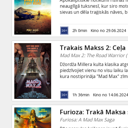
Apokaliptiskie notikumi risinās 
Dāvanu
neauglīgā tuksnesī, kur siro mot
kartes
sievas un dēla traģiskās nāves, 
viens pats cīnās par izdzīvošanu.
imperatori un viņas pavadoņiem,
Uzkodas
iesaistās nežēlīgās cīņās pret br
2h 0min
Kino no 29.06.2024
valodā ar subtitriem latviešu un 
B2B
Trakais Makss 2: Ceļa 
Mad Max 2: The Road Warrior 
Kino
Džordža Millera kulta klasika atgr
Klubs
piedzīvojiet vienu no visu laiku 
kura nostiprināja "Mad Max" zīmo
izdzīvojušiem nav lielāka dārgum
meklēt jaunas vietas dzīvošanai, 
1h 36min
Kino no 14.06.202
Furioza: Trakā Maksa
Furiosa: A Mad Max Saga