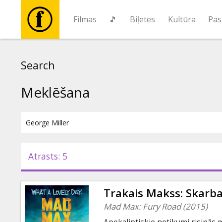
Filmas
🎵
Biļetes
Kultūra
Pas
Filmas
Search
🎵
Meklēšana
Biļetes
Kultūra
Atrasts: 5
Pasākumi
Trakais Makss: Skarba
Ziņas
Mad Max: Fury Road (2015)