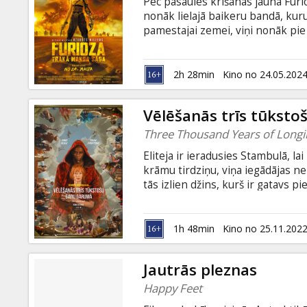
Pēc pasaules krišanas jaunā Furi
nonāk lielajā baikeru bandā, kur
pamestajai zemei, viņi nonāk pie
tirāni karo par varu, Furiozai jāi
lai meklētu ceļu mājup. Filma ang
2h 28min
Kino no 24.05.202
Vēlēšanās trīs tūkst
Three Thousand Years of Longi
Eliteja ir ieradusies Stambulā, l
krāmu tirdziņu, viņa iegādājas ne
tās izlien džins, kurš ir gatavs pi
problēmas tikai sākas, jo Eliteja ī
mitoloģijas speciāliste, viņa zi
izraisa lielas nepatikšanas. Džins
1h 48min
Kino no 25.11.202
savas pagātnes un beigu beigās v
Jautrās pleznas
Happy Feet