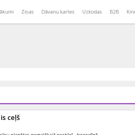
ākumi
Ziņas
Dāvanu kartes
Uzkodas
B2B
Kin
is ceļš