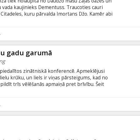
oza tiek nolaupīta no Daudzo māšu Zaļās oāzes un
u vada kaujinieks Dementuss. Traucoties cauri
 Citadeles, kuru pārvalda Imortans Džo. Kamēr abi
ztur daudzi pārbaudījumi, līdz viņa iegūs līdzekļus,
ļu valodā ar subtitriem latviešu un krievu valodā.
4
ošu gadu garumā
ng
ai piedalītos zinātniskā konferencē. Apmeklējusi
lielu krūku, un liels ir viņas pārsteigums, kad no
epildīt trīs vēlēšanās apmaiņā pret brīvību. Šeit
sti netic, ka viņš ir īsts. Turklāt, būdama
na vairākus gadījumus, kad nepārdomātas vēlēšanās
 viņu izklaidē, stāstīdams fantastiskus stāstus no
2
iņa izdomā vēlēšanos, kura pārsteigs viņus abus.