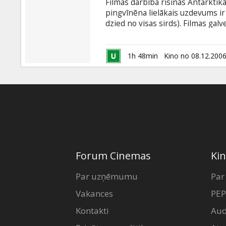
Filmas darbība risinās Antarkti
pingvīnēna lielākais uzdevums ir
dzied no visas sirds). Filmas ga
dziedāt, taču kā vēlāk izrādās - v
Warner Bros. šī gada lielākais ani
mazs, gan liels!
1h 48min
Kino no 08.12.200
Forum Cinemas
Kin
Par uzņēmumu
Par
Vakances
PEP
Kontakti
Aud