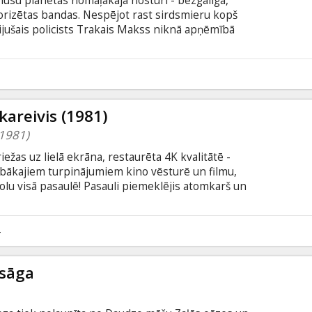
mūsu planētas nomaļākajā nostūrī - bezgalīgā,
orizētas bandas. Nespējot rast sirdsmieru kopš
bijušais policists Trakais Makss niknā apņēmībā
 Taču, kad viņa ceļš krustojas ar dumpīgo
 Trakais Makss pievienojas braucējiem un
utālajām bandām, kas viņus vajā. Filma angļu
krievu valodā.
kareivis (1981)
(1981)
iežas uz lielā ekrāna, restaurēta 4K kvalitātē -
labākajiem turpinājumiem kino vēsturē un filmu,
lu visā pasaulē! Pasauli piemeklējis atomkarš un
a par benzīnu, kurš nozīmē spēju pārvietoties un
kā arī jaunus upurus.
4
 sāga