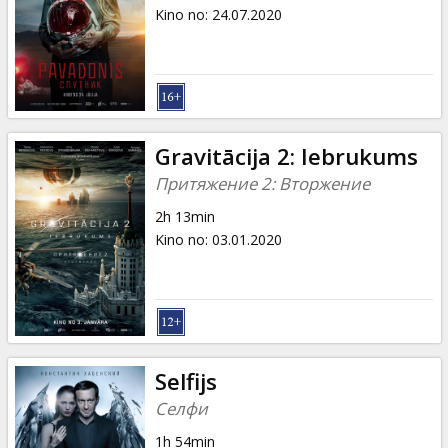
Dāvanu
Kino no
:
24.07.2020
kartes
Uzkodas
B2B
Gravitācija 2: Iebrukums
Притяжение 2: Вторжение
Kino
2h 13min
Klubs
Kino no
:
03.01.2020
Selfijs
Селфи
1h 54min