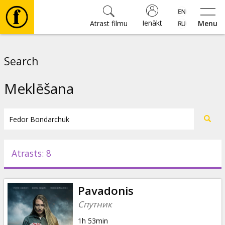
Ienākt
Atrast filmu
Menu
Filmas
Search
🎵
Meklēšana
Biļetes
Kultūra
Atrasts: 8
Pasākumi
Pavadonis
Ziņas
Спутник
1h 53min