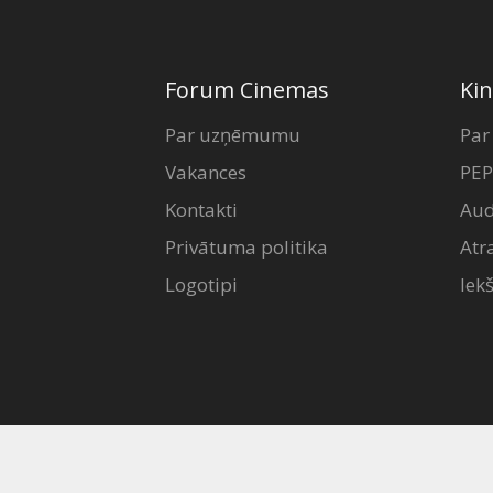
Forum Cinemas
Kin
Par uzņēmumu
Par
Vakances
PEP
Kontakti
Aud
Privātuma politika
Atr
Logotipi
Iek