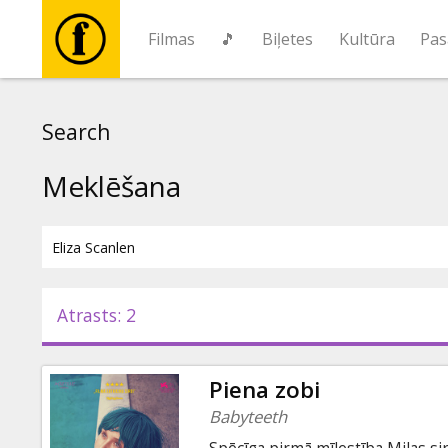
Filmas
🎵
Biļetes
Kultūra
Pas
Filmas
Search
🎵
Meklēšana
Biļetes
Kultūra
Atrasts: 2
Pasākumi
Piena zobi
Ziņas
Babyteeth