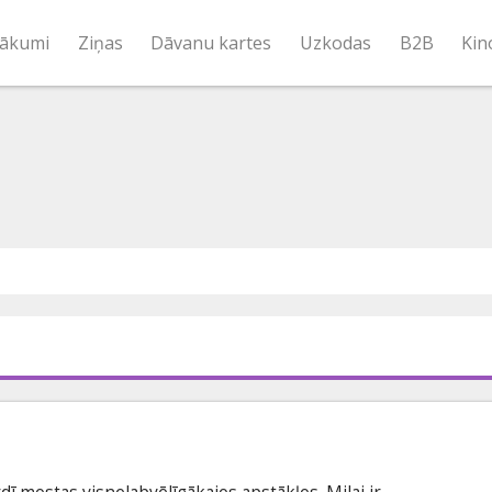
ākumi
Ziņas
Dāvanu kartes
Uzkodas
B2B
Kin