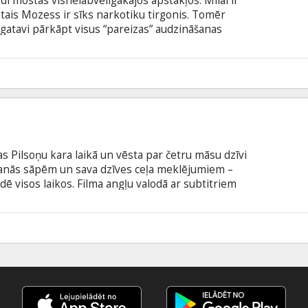
dī mostas visnelabvēlīgākajos apstākļos. Milai ir
otais Mozess ir sīks narkotiku tirgonis. Tomēr
 gatavi pārkāpt visus “pareizas” audzināšanas
ties neremdināmām alkām mīlēt. Filma angļu
krievu valodā.
0
s Pilsoņu kara laikā un vēsta par četru māsu dzīvi
ršanās sāpēm un sava dzīves ceļa meklējumiem –
dē visos laikos. Filma angļu valodā ar subtitriem
0