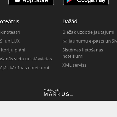
oteātris
Dažādi
 kinoteātri
Biežāk uzdotie jautājumi
SI un LUX
✉️ Jaunumu e-pasts un S
itoriju plāni
Sistēmas lietošanas
noteikumi
ašanās vieta un stāvvietas
XML serviss
šējās kārtības noteikumi