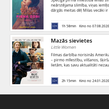
Spēcīga pirmā mīlestība Milas sir
Dāvanu
neārstējama slimība, viņas iemīļ
kartes
dārgās meitas dēļ Milas vecāki ir
noteikumus, filmas varone – ļau
valodā ar subtitriem latviešu un 
Uzkodas
1h 58min
Kino no 07.08.202
B2B
Mazās sievietes
Little Women
Kino
Filmas darbība norisinās Amerika
Klubs
– pirmo mīlestību, vilšanos, šķi
lietām, kas savu aktualitāti nezau
latviešu un krievu valodā.
2h 15min
Kino no 24.01.202