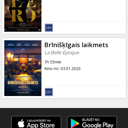
Dāvanu
kartes
Uzkodas
B2B
Brīnišķīgais laikmets
La Belle Époque
Kino
1h 55min
Klubs
Kino no
:
03.01.2020