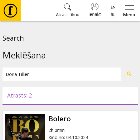
Ienākt
Atrast filmu
Menu
Filmas
Search
🎵
Meklēšana
Biļetes
Kultūra
Atrasts: 2
Pasākumi
Bolero
Ziņas
2h 0min
Kino no
:
04.10.2024