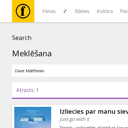
Filmas
🎵
Biļetes
Kultūra
Pas
Filmas
Search
🎵
Meklēšana
Biļetes
Kultūra
Atrasts: 1
Pasākumi
Izliecies par manu sie
Ziņas
Just go with it