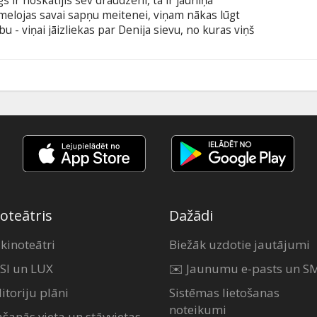
s ir noskatījis sev draudzeni, tā ir jauniņa
melojas savai sapņu meitenei, viņam nākas lūgt
u - viņai jāizliekas par Denija sievu, no kuras viņš
anās afēra uzņem milzu apgriezienus un stāstā tiek
ņiem visiem kopā jādodas atvaļinājumā uz Havaju
s tik gludi kā plānots...
1
oteātris
Dažādi
 kinoteātri
Biežāk uzdotie jautājumi
SI un LUX
✉️ Jaunumu e-pasts un S
itoriju plāni
Sistēmas lietošanas
noteikumi
ašanās vieta un stāvvietas