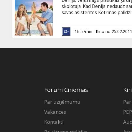
Denijs, veiksmīgs plastikas ķirurg
Dāvanu
skolotāja. Kad Denijs nedaudz sa
kartes
savas asistentes Ketrīnas palīdzīb
grasās šķirties. Drīz vien blēdīš
iesaistīti arī Ketrīnas bērni. Vi
Uzkodas
salām, tomēr lietas nebūt nerisinā
1h 57min
Kino no 25.02.201
B2B
Kino
Klubs
Forum Cinemas
Kin
Par uzņēmumu
Par
Vakances
PEP
Kontakti
Aud
Privātuma politika
Atr