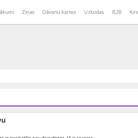
ākumi
Ziņas
Dāvanu kartes
Uzkodas
B2B
Kin
vu