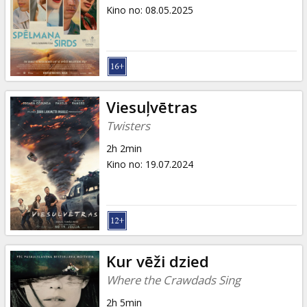
Dāvanu
Kino no
:
08.05.2025
kartes
Uzkodas
B2B
Viesuļvētras
Twisters
Kino
2h 2min
Klubs
Kino no
:
19.07.2024
Kur vēži dzied
Where the Crawdads Sing
2h 5min