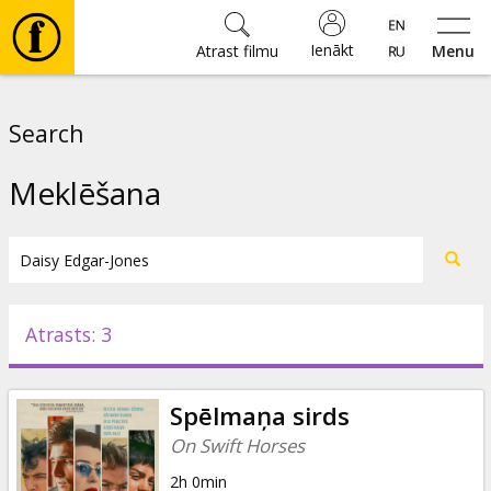
Ienākt
Atrast filmu
Menu
Filmas
Search
🎵
Meklēšana
Biļetes
Kultūra
Atrasts: 3
Pasākumi
Spēlmaņa sirds
Ziņas
On Swift Horses
2h 0min