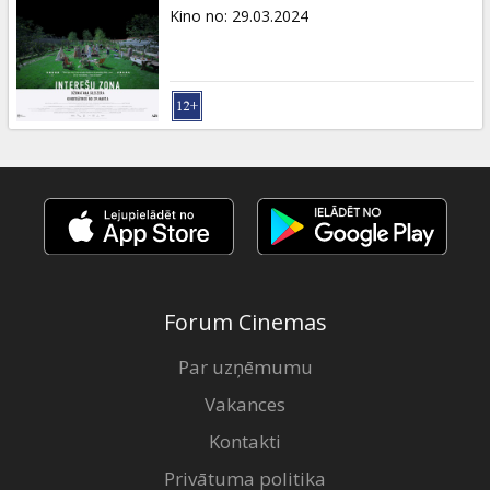
Dāvanu
Kino no
:
29.03.2024
kartes
Uzkodas
B2B
Kino
Klubs
Forum Cinemas
Par uzņēmumu
Vakances
Kontakti
Privātuma politika