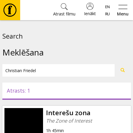
Ienākt
Atrast filmu
Menu
Filmas
Search
🎵
Meklēšana
Biļetes
Kultūra
Atrasts: 1
Pasākumi
Interešu zona
Ziņas
The Zone of Interest
1h 45min