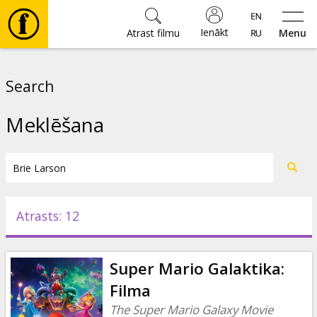
Ienākt
Atrast filmu
Menu
Filmas
Search
🎵
Meklēšana
Biļetes
Kultūra
Atrasts: 12
Pasākumi
Super Mario Galaktika:
Ziņas
Filma
The Super Mario Galaxy Movie