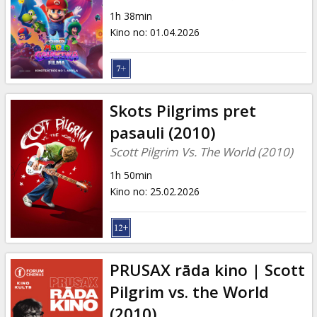
Dāvanu
1h 38min
kartes
Kino no
:
01.04.2026
Uzkodas
B2B
Skots Pilgrims pret
pasauli (2010)
Kino
Scott Pilgrim Vs. The World (2010)
Klubs
1h 50min
Kino no
:
25.02.2026
PRUSAX rāda kino | Scott
Pilgrim vs. the World
(2010)