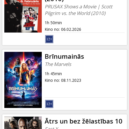
PRUSAX Shows a Movie | Scott
Pilgrim vs. the World (2010)
1h 50min
Kino no
:
06.02.2026
Brīnumainās
The Marvels
1h 45min
Kino no
:
08.11.2023
Ātrs un bez žēlastības 10
Fast X