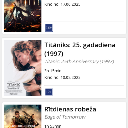
Dāvanu
Kino no
:
17.06.2025
kartes
Uzkodas
B2B
Titāniks: 25. gadadiena
(1997)
Kino
Titanic: 25th Anniversary (1997)
Klubs
3h 15min
Kino no
:
10.02.2023
Rītdienas robeža
Edge of Tomorrow
1h 53min