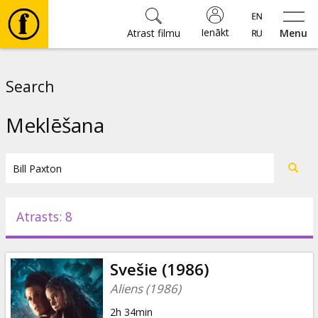
Ienākt
Atrast filmu
Menu
Filmas
Search
🎵
Meklēšana
Biļetes
Kultūra
Atrasts: 8
Pasākumi
Svešie (1986)
Ziņas
Aliens (1986)
2h 34min