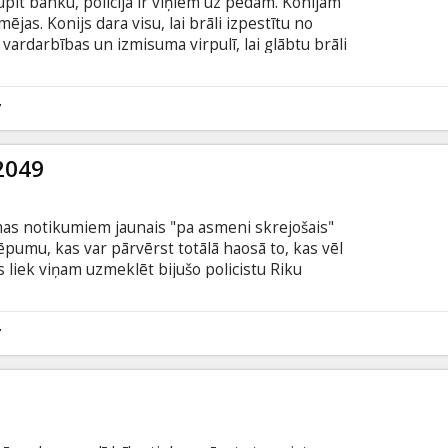
upīt banku, policija ir viņiem uz pēdām. Konijam
jas. Konijs dara visu, lai brāli izpestītu no
ardarbības un izmisuma virpulī, lai glābtu brāli
titriem latviešu un krievu valodā.
7
2049
mas notikumiem jaunais "pa asmeni skrejošais"
slēpumu, kas var pārvērst totālā haosā to, kas vēl
s liek viņam uzmeklēt bijušo policistu Riku
udis bez vēsts. Filma angļu valodā ar subtitriem
 2D un 3D formātā.
7