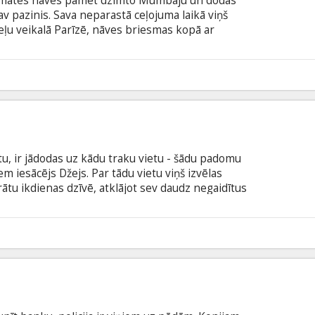
ēc mātes nāves pamet dzimto Mumbaju un dodas
v pazinis. Sava neparastā ceļojuma laikā viņš
ļu veikalā Parīzē, nāves briesmas kopā ar
avu uz deju grīdas Romā un pārsteidzošu lidojumu
 galā viņš apjautīs, kas ir dzīves īstās vērtības un
ma angļu un franču valodā ar subtitriem latviešu un
8
tu, ir jādodas uz kādu traku vietu - šādu padomu
m iesācējs Džejs. Par tādu vietu viņš izvēlas
rātu ikdienas dzīvē, atklājot sev daudz negaidītus
angļu un somāļu valodā ar subtitriem latviešu un
8