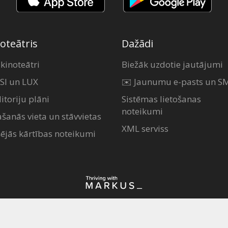
oteātris
Dažādi
 kinoteātri
Biežāk uzdotie jautājumi
SI un LUX
✉️ Jaunumu e-pasts un S
itoriju plāni
Sistēmas lietošanas
noteikumi
ašanās vieta un stāvvietas
XML serviss
šējās kārtības noteikumi