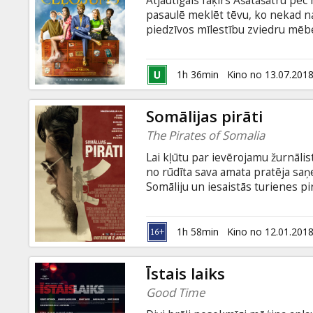
Atjautīgais faķīrs Ašatašatru p
Dāvanu
pasaulē meklēt tēvu, ko nekad na
kartes
piedzīvos mīlestību zviedru mēbe
somāliešu migrantiem Anglijā, sl
gaisa balonā virs Vidusjūras. Galu
Uzkodas
kas viņš patiesībā vēlas būt. Fil
1h 36min
Kino no 13.07.201
krievu valodā.
B2B
Somālijas pirāti
The Pirates of Somalia
Kino
Lai kļūtu par ievērojamu žurnālis
Klubs
no rūdīta sava amata pratēja saņe
Somāliju un iesaistās turienes pi
faktus par šiem cilvēkiem. Filma 
krievu valodā.
1h 58min
Kino no 12.01.201
Īstais laiks
Good Time