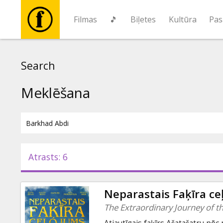
Filmas
🎵
Biļetes
Kultūra
Pas
Filmas
Search
🎵
Meklēšana
Biļetes
Kultūra
Atrasts: 6
Pasākumi
Neparastais Faķīra ce
Ziņas
The Extraordinary Journey of th