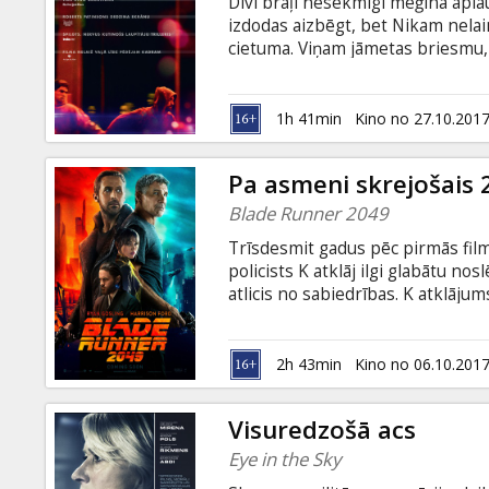
Divi brāļi nesekmīgi mēģina apla
izdodas aizbēgt, bet Nikam nelaimē
cietuma. Viņam jāmetas briesmu, v
un sevi. Filma angļu valodā ar sub
1h 41min
Kino no 27.10.201
Pa asmeni skrejošais 
Blade Runner 2049
Trīsdesmit gadus pēc pirmās fil
policists K atklāj ilgi glabātu no
atlicis no sabiedrības. K atklājum
Dekardu, kurš jau 30 gadus ir paz
latviešu un krievu valodā. Seansi
2h 43min
Kino no 06.10.201
Visuredzošā acs
Eye in the Sky