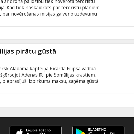
kā ar drona palīdzību tiek novērota teroristu
ijā. Kad tiek noskaidrots par teroristu plāniem
, par novērošanas misijas galveno uzdevumu
uāciju sarežģī kāds apstāklis - trieciena zonā
nīte, kura nostāda operācijā iesaistītās personas
 valodā ar subtitriem latviešu un krievu valodā.
6
ālijas pirātu gūstā
ersk Alabama kapteiņa Ričarda Filipsa vadībā
ķērsojot Adenas līci pie Somālijas krastiem.
n, pieprasījuši izpirkuma maksu, saņēma gūstā
ā kopā ar sagūstītājiem necilvēcīgos apstākļos, aci
ilipsam atlika tikai cerēt uz brīnumu. Ar pirātiem
 atskārst, ka noziedznieku motīvi nemaz nav tik
3
lstīts uz kapteiņa Filipsa biogrāfiskās grāmatas