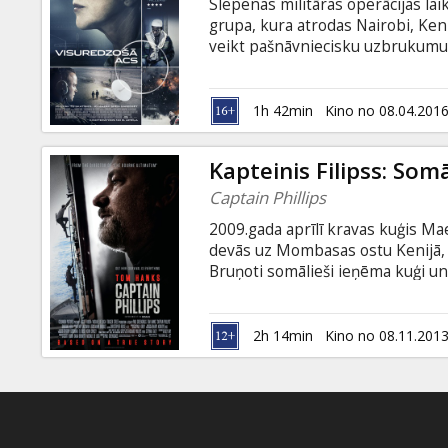
Slepenas militāras operācijas lai
grupa, kura atrodas Nairobi, Ken
veikt pašnāvniecisku uzbrukumu
kļūst mērķa iznīcināšana. Taču sit
atrodas deviņus gadus veca meite
grūta lēmuma priekšā. Filma angļu
1h 42min
Kino no 08.04.201
Kapteinis Filipss: Som
Captain Phillips
2009.gada aprīlī kravas kuģis Ma
devās uz Mombasas ostu Kenijā, š
Bruņoti somālieši ieņēma kuģi u
kapteini. Dreifējot glābšanas laiv
pret aci ar pirātu vadoni Musē, F
kopā pavadītajā laikā, kapteinis
2h 14min
Kino no 08.11.201
viennozīmīgi. Filmas scenārijs ba
pamata.