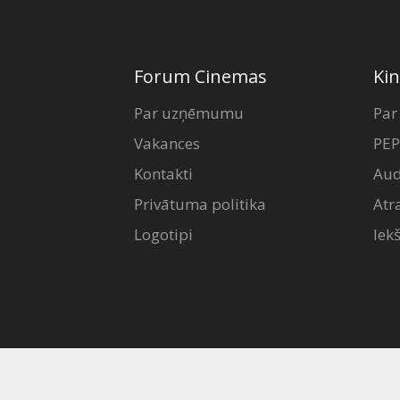
Forum Cinemas
Kin
Par uzņēmumu
Par
Vakances
PEP
Kontakti
Aud
Privātuma politika
Atr
Logotipi
Iek