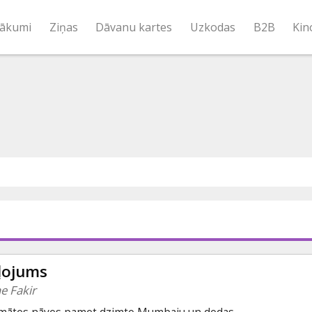
ākumi
Ziņas
Dāvanu kartes
Uzkodas
B2B
Kin
ļojums
e Fakir