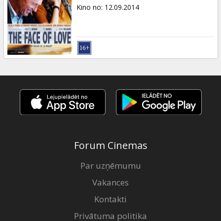
Dāvanu
Kino no
:
12.09.2014
kartes
Uzkodas
B2B
Kino
Klubs
Forum Cinemas
Par uzņēmumu
Vakances
Kontakti
Privātuma politika