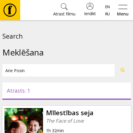
Ienākt
Atrast filmu
Menu
Filmas
Search
🎵
Meklēšana
Biļetes
Kultūra
Atrasts: 1
Pasākumi
Mīlestības seja
Ziņas
The Face of Love
1h 32min