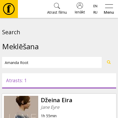
Ienākt
Atrast filmu
Menu
Filmas
Search
🎵
Meklēšana
Biļetes
Kultūra
Atrasts: 1
Pasākumi
Džeina Eira
Ziņas
Jane Eyre
1h 55min