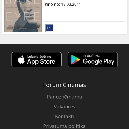
Dāvanu
Kino no
:
18.03.2011
kartes
Uzkodas
B2B
Kino
Klubs
Forum Cinemas
Par uzņēmumu
Vakances
Kontakti
Privātuma politika