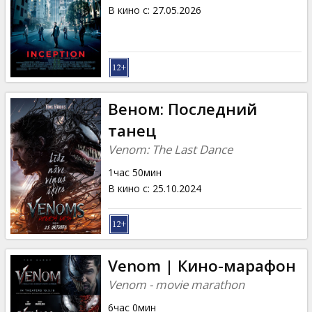
Кинозакуски
В кино с
:
27.05.2026
B2B
Клуб
Веном: Последний
танец
Venom: The Last Dance
1час 50мин
В кино с
:
25.10.2024
Venom | Кино-марафон
Venom - movie marathon
6час 0мин