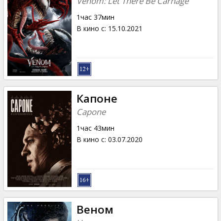
Venom: Let There Be Carnage
1час 37мин
В кино с
:
15.10.2021
Капоне
Capone
1час 43мин
В кино с
:
03.07.2020
Веном