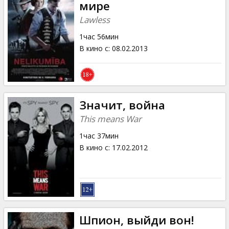
мире
Lawless
1час 56мин
В кино с
:
08.02.2013
Значит, война
This means War
1час 37мин
В кино с
:
17.02.2012
Шпион, выйди вон!