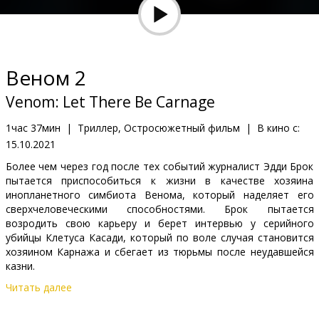
Кинозакуски
B2B
Веном 2
Клуб
Venom: Let There Be Carnage
1час 37мин
|
Триллер, Остросюжетный фильм
|
В кино с:
15.10.2021
Более чем через год после тех событий журналист Эдди Брок
пытается приспособиться к жизни в качестве хозяина
инопланетного симбиота Венома, который наделяет его
сверхчеловеческими способностями. Брок пытается
возродить свою карьеру и берет интервью у серийного
убийцы Клетуса Касади, который по воле случая становится
хозяином Карнажа и сбегает из тюрьмы после неудавшейся
казни.
Читать далее
Фильм на английском языке с субтитрами на латышском и
русском языках.