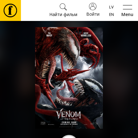
Войти
Найти фильм
Menu
Фильмы
Билеты
Культура
Мероприятия
Новости
Подарки