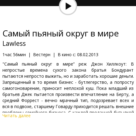
Кинозакуски
B2B
Самый пьяный округ в мире
Клуб
Lawless
1час 56мин
|
Вестерн
|
В кино с:
08.02.2013
"Самый пьяный округ в мире” реж Джон Хиллкоут: В
непростые времена сухого закона братья Бондурант
пытаются непросто выжить, но и заработать хорошие деньги.
Запрещенный в то время бизнес - бутлегерство, а попросту
самогоноварение, приносит неплохой куш. Пока младший из
братьев Джек пытается произвести впечатление на Берту, а
средний Форрест - вечно мрачный тип, подозревает всех и
вся в подвохе, старшему Говарду приходится решать внешние
проблемы семейного бизнеса. С каждой проданной бутылкой
Читать далее
кукурузного виски, растет не только благосостояние семьи,
но и влияние их в городе. Но любой идиллии, даже такой
относительной, как у братьев, может прийти конец: