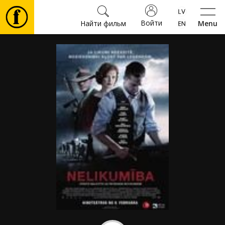
Войти
Найти фильм
Menu
Фильмы
Билеты
Культура
Мероприятия
Новости
Подарки