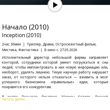
Кинозакуски
B2B
Начало (2010)
Клуб
Inception (2010)
2час 30мин
|
Триллер, Драма, Остросюжетный фильм,
Мистика, Фантастика
|
В кино с:
27.05.2026
Исполнительный директор небольшой фирмы заправляет
конторой, сотрудники которой умеют погружаться в сны
людей, чтобы имплантровать в них новую информацию или,
наоборот, удалять лишнюю. Тихую научную работу нарушает
заказ, от которого нельзя отказаться — вживить в мозг
успешного бизнесмена «правильные» идеи, которые
понравятся его конкурентам.
В ролях: Леонардо Дикаприо, Марион Котияр, Джозеф
Читать далее
Гордон-Левитт, Эллен Пэйдж, Киллиан Мёрфи, Майкл Кейн.