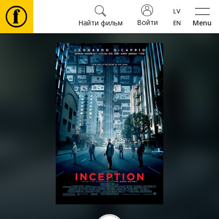
Войти
Найти фильм
Menu
Фильмы
Билеты
Культура
Мероприятия
Новости
Подарки