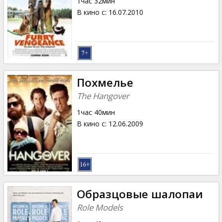
1час 32мин
В кино с
:
16.07.2010
Похмелье
The Hangover
1час 40мин
В кино с
:
12.06.2009
Oбразцовые шалопаи
Role Models