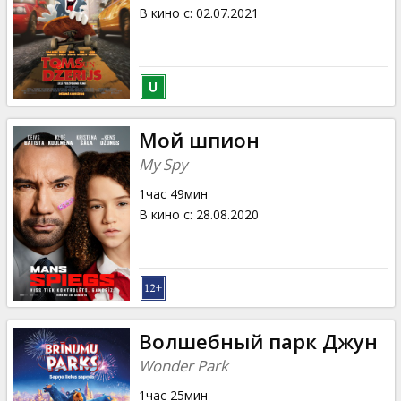
Кинозакуски
В кино с
:
02.07.2021
B2B
Клуб
Мой шпион
My Spy
1час 49мин
В кино с
:
28.08.2020
Волшебный парк Джун
Wonder Park
1час 25мин