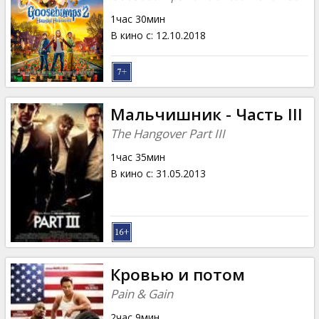
1час 30мин
В кино с
:
12.10.2018
Мальчишник - Часть III
The Hangover Part III
1час 35мин
В кино с
:
31.05.2013
Кровью и потом
Pain & Gain
2час 9мин