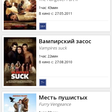
1час 43мин
В кино с
:
27.05.2011
Вампирский засос
Vampires suck
1час 22мин
В кино с
:
27.08.2010
Месть пушистых
Furry Vengeance