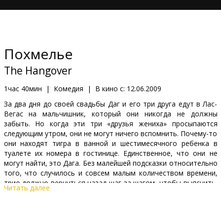
Кинозакуски
B2B
Похмелье
Клуб
The Hangover
1час 40мин
|
Комедия
|
В кино с:
12.06.2009
За два дня до своей свадьбы Даг и его три друга едут в Лас-
Вегас на мальчишник, который они никогда не должны
забыть. Но когда эти три «друзья жениха» просыпаются
следующим утром, они не могут ничего вспомнить. Почему-то
они находят тигра в ванной и шестимесячного ребенка в
туалете их номера в гостинице. Единственное, что они не
могут найти, это Дага. Без малейшей подсказки относительно
того, что случилось и совсем малым количеством времени,
трио должно вернуться назад шаг за шагом, чтобы выяснить,
Читать далее
где все пошло не так, и как надо вернуть Дага в Лос-Анджелес
вовремя на его свадьбу.