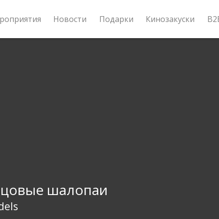
роприятия
Новости
Подарки
Кинозакуски
B2
зцовые шалопаи
dels