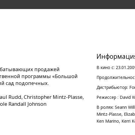
Информаци
В кино с:
23.01.200
рабатывающих продажей
ественной программы «Большой
Продолжительност
ий сад подопечных.
Дистрибьютор:
Fo
Paul Rudd, Christopher Mintz-Plasse,
Pежиссер :
David W
cole Randall Johnson
В ролях:
Seann Wil
Mintz-Plasse
,
Eliza
Ken Marino
,
Kerri 
с субтитрами на латышском и