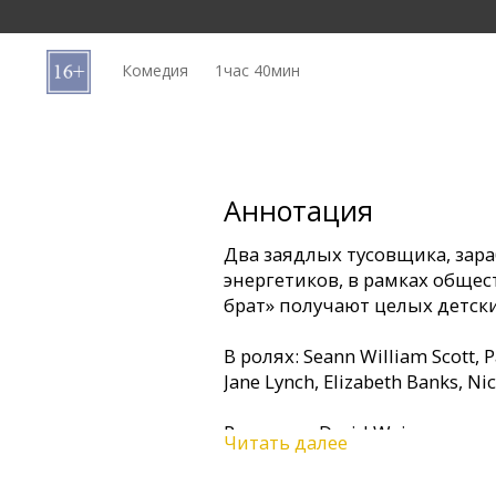
Кинозакуски
Комедия
1час 40мин
B2B
Клуб
Аннотация
Два заядлых тусовщика, за
энергетиков, в рамках общ
брат» получают целых детск
В ролях: Seann William Scott, 
Jane Lynch, Elizabeth Banks, Ni
Режиссер: David Wain
Читать далее
Фильм на английском языке 