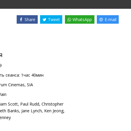
Share
Tweet
WhatsApp
E-mail
я
9
ь сеанса:
1час 40мин
rum Cinemas, SIA
ain
liam Scott
,
Paul Rudd
,
Christopher
beth Banks
,
Jane Lynch
,
Ken Jeong
,
Kenney