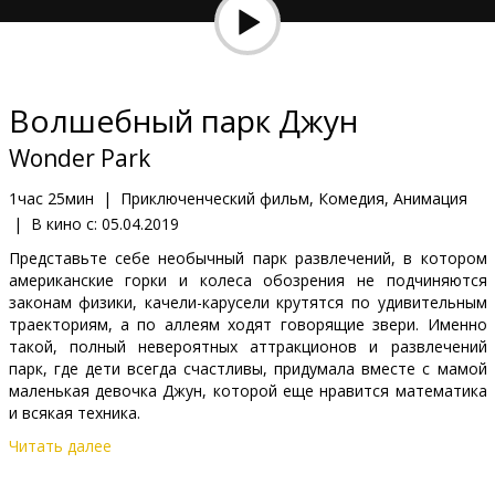
Кинозакуски
B2B
Волшебный парк Джун
Клуб
Wonder Park
1час 25мин
|
Приключенческий фильм, Комедия, Анимация
|
В кино с:
05.04.2019
Представьте себе необычный парк развлечений, в котором
американские горки и колеса обозрения не подчиняются
законам физики, качели-карусели крутятся по удивительным
траекториям, а по аллеям ходят говорящие звери. Именно
такой, полный невероятных аттракционов и развлечений
парк, где дети всегда счастливы, придумала вместе с мамой
маленькая девочка Джун, которой еще нравится математика
и всякая техника.
Читать далее
Этот магический парк девочка создавала всю свою жизнь, но
теперь, когда мама серьезно заболела, Джун совсем не до