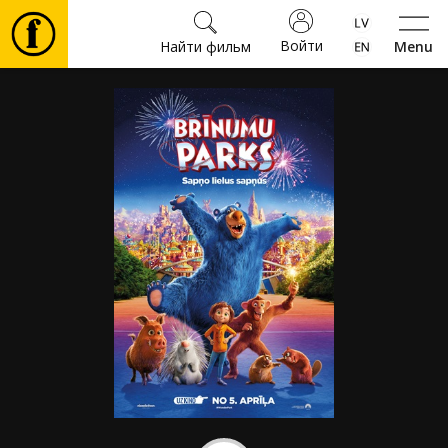
Войти
Найти фильм
Menu
Фильмы
Билеты
Культура
Мероприятия
Новости
Подарки