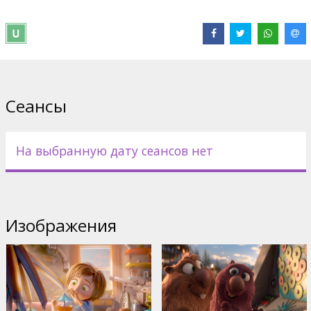
него. Однако сам парк, который она так любила, не бросает
ее в беде, и к Джун, чтобы утешить и развлечь, приходит
вечно сонный, но добродушный медведь Бумер, начальник
охраны парка дикобраз Стив, деловая кабаниха Грета,
никогда не унывающие бобры-механики Гус и Купер, а также
шимпанзе Орешек – создатель горок и директор парка.
Сеансы
А на парк тем временем надвигается зловещая тьма, да еще и
бесследно исчезает Орешек. Парк чудес подвергается атаке
милашек Шимпанзомби, которые сеют разруху и безобразия.
Чтобы спасти прекрасный парк, Джун и ее друзья должны
На выбранную дату сеансов нет
найти Орешка и разгадать загадку тьмы до того, как она
поглотит весь парк навеки.
Фильм дублирован на русском и латышском языке. Отдельные
сеансы – на английском языке.
Изображения
Фильм в формате 3D.*
* В отдельных кинотеатрах и в формате 2D. Дополнительная
информация в репертуарах кинотеатров.