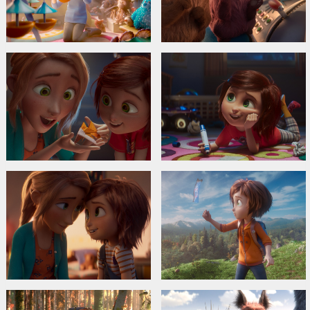
Дистрибьютор:
Forum Cinemas OU filiāle Latvijā
Pежиссер :
Dylan Brown
В ролях:
Mila Kunis
,
Jennifer Garner
,
Matthew Broderick
,
Jeffrey
Tambor
,
Ken Jeong
,
John Oliver
Сайты:
IMDB
,
Facebook
,
Официальный сайт