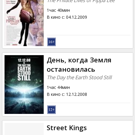
The Private Lives of Pippa Lee
1час 40мин
В кино с
:
04.12.2009
День, когда Земля
остановилась
The Day the Earth Stood Still
1час 44мин
В кино с
:
12.12.2008
Street Kings