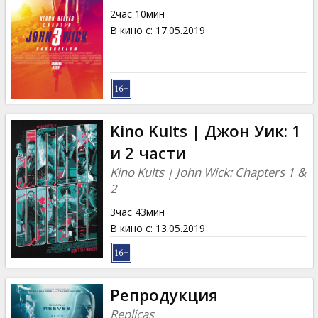
2час 10мин
В кино с
:
17.05.2019
Kino Kults | Джон Уик: 1
и 2 части
Kino Kults | John Wick: Chapters 1 &
2
3час 43мин
В кино с
:
13.05.2019
Репродукция
Replicas