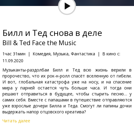
Кинозакуски
B2B
Билл и Тед снова в деле
Клуб
Bill & Ted Face the Music
1час 31мин
|
Комедия, Музыка, Фантастика
|
В кино с:
11.09.2020
Музыканты-раздолбаи Билл и Тед всю жизнь верили в
пророчество, что их рок-н-ролл спасёт вселенную от гибели.
И вот, глобальная катастрофа уже на носу, и на спасение
мира у парней остается чуть больше часа. И тогда они
решают отправиться в будущее, чтобы стырить песню… у
самих себя. Вместе с папашами в путешествие отправляются
уже взрослые дочери Билла и Теда. Смогут ли папины дочки
выдержать напор отцовского креатива?
Читать далее
Фильм на английском языке с субтитрами на латышском и
русском языках.