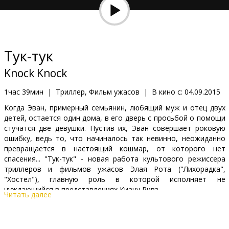
Кинозакуски
B2B
Тук-тук
Клуб
Knock Knock
1час 39мин
|
Триллер, Фильм ужасов
|
В кино с:
04.09.2015
Когда Эван, примерный семьянин, любящий муж и отец двух
детей, остается один дома, в его дверь с просьбой о помощи
стучатся две девушки. Пустив их, Эван совершает роковую
ошибку, ведь то, что начиналось так невинно, неожиданно
превращается в настоящий кошмар, от которого нет
спасения... "Тук-тук" - новая работа культового режиссера
триллеров и фильмов ужасов Элая Рота ("Лихорадка",
"Хостел"), главную роль в которой исполняет не
нуждающийся в представлениях Киану Ривз.
Читать далее
Фильм на английском языке с субтитрами на латышском и
русском языках.