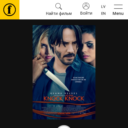
Войти
Найти фильм
Menu
Фильмы
Билеты
Культура
Мероприятия
Новости
Подарки