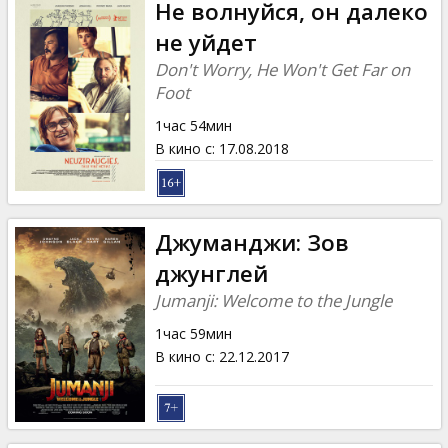
Не волнуйся, он далеко
не уйдет
Don't Worry, He Won't Get Far on
Foot
1час 54мин
В кино с
:
17.08.2018
Джуманджи: Зов
джунглей
Jumanji: Welcome to the Jungle
1час 59мин
В кино с
:
22.12.2017