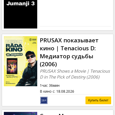
Кинозакуски
B2B
Клуб
PRUSAX показывает
кино | Tenacious D:
Медиатор судьбы
(2006)
PRUSAX Shows a Movie | Tenacious
D in The Pick of Destiny (2006)
1час 36мин
В кино с
:
18.08.2026
Купить билет