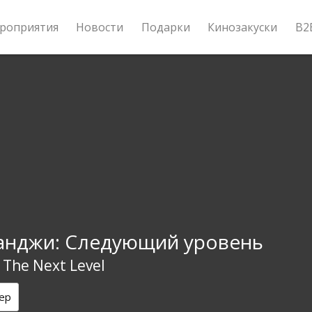
роприятия
Новости
Подарки
Кинозакуски
B2
нджи: Следующий уровень
 The Next Level
ер