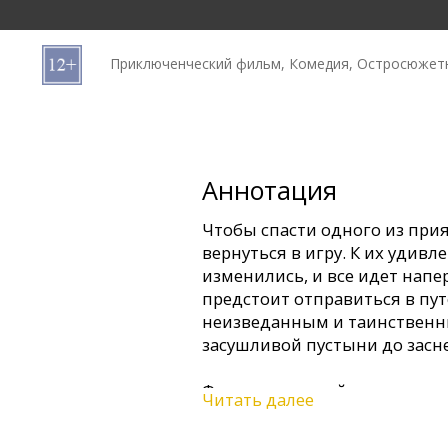
Кинозакуски
Приключенческий фильм, Комедия, Остросюжет
B2B
Клуб
Аннотация
Чтобы спасти одного из при
вернуться в игру. К их уди
изменились, и все идет нап
предстоит отправиться в пу
неизведанным и таинственн
засушливой пустыни до засн
Фильм на английском языке 
Читать далее
русском языках. Фильм в фор