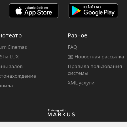
нотеатр
Разное
um Cinemas
FAQ
SI и LUX
✉️ Новостная рассылка
аны залов
Правила пользования
системы
стонахождение
XML услуги
авила