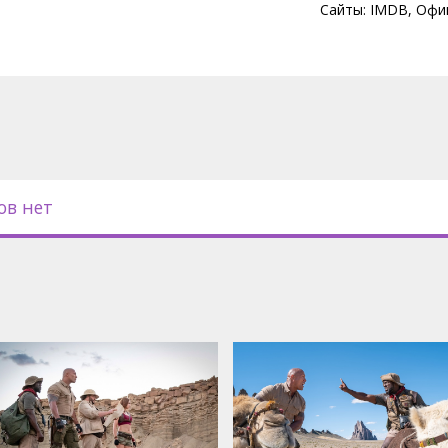
Сайты:
IMDB
,
Офи
ов нет