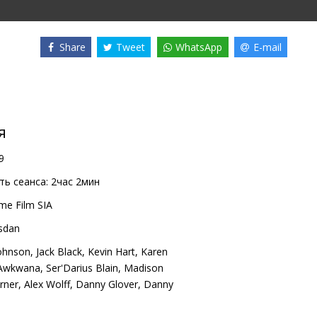
Share
Tweet
WhatsApp
E-mail
я
9
ь сеанса:
2час 2мин
me Film SIA
sdan
ohnson
,
Jack Black
,
Kevin Hart
,
Karen
wkwafina
,
Ser'Darius Blain
,
Madison
rner
,
Alex Wolff
,
Danny Glover
,
Danny