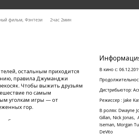
ный фильм, Фэнтези
2час 2мин
Информаци
В кино с:
06.12.201
ятелей, остальным приходится
влению, правила Джуманджи
Продолжительност
ерекосяк. Чтобы выжить друзьям
Дистрибьютор:
Ac
тешествие по самым
ым уголкам игры — от
Pежиссер :
Jake Ka
еженных гор.
В ролях:
Dwayne J
Gillan
,
Nick Jonas
,
A
с субтитрами на латышском и
Iseman
,
Morgan Tu
мате 2D и 3D.
DeVito