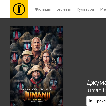
Фильмы
Билеты
Культура
Ме
Фильмы
Билеты
Культура
Мероприятия
Джума
Новости
Jumanji:
Подарки
Трейл