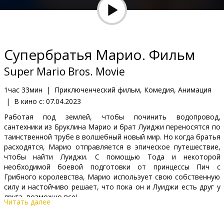
Кинозакуски
B2B
Супербратья Марио. Фильм
Клуб
Super Mario Bros. Movie
1час 33мин
|
Приключенческий фильм, Комедия, Анимация
|
В кино с:
07.04.2023
Работая под землей, чтобы починить водопровод,
сантехники из Бруклина Марио и брат Луиджи переносятся по
таинственной трубе в волшебный новый мир. Но когда братья
расходятся, Марио отправляется в эпическое путешествие,
чтобы найти Луиджи. С помощью Toдa и некоторой
необходимой боевой подготовки от принцессы Пич c
Грибного королевства, Марио использует свою собственную
силу и настойчиво решает, что пока он и Луиджи есть друг у
друга, возможно все!
Читать далее
Фильм доступен в следующих версиях и форматах: