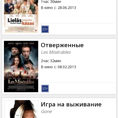
1час 30мин
В кино с
:
28.06.2013
Отверженные
Les Misérables
2час 32мин
В кино с
:
08.02.2013
Игра на выживание
Gone