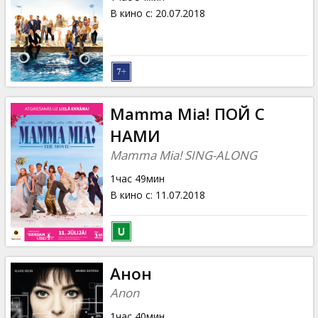
В кино с
:
20.07.2018
Mamma Mia! ПОЙ С
НАМИ
Mamma Mia! SING-ALONG
1час 49мин
В кино с
:
11.07.2018
Анон
Anon
1час 40мин