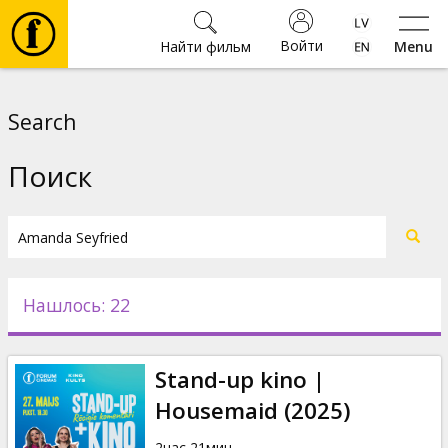
Войти
Найти фильм
Menu
Фильмы
Search
Билеты
Поиск
Культура
Мероприятия
Нашлось: 22
Новости
Stand-up kino |
Подарки
Housemaid (2025)
2час 21мин