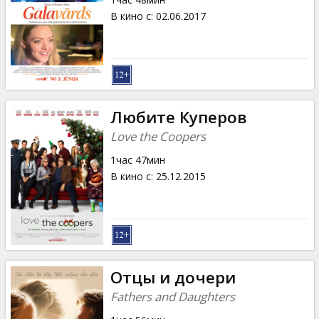
В кино с
:
02.06.2017
Любите Куперов
Love the Coopers
1час 47мин
В кино с
:
25.12.2015
Отцы и дочери
Fathers and Daughters