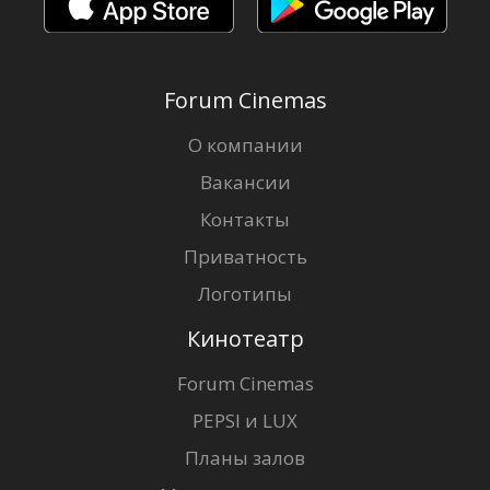
Forum Cinemas
О компании
Вакансии
Контакты
Приватность
Логотипы
Кинотеатр
Forum Cinemas
PEPSI и LUX
Планы залов