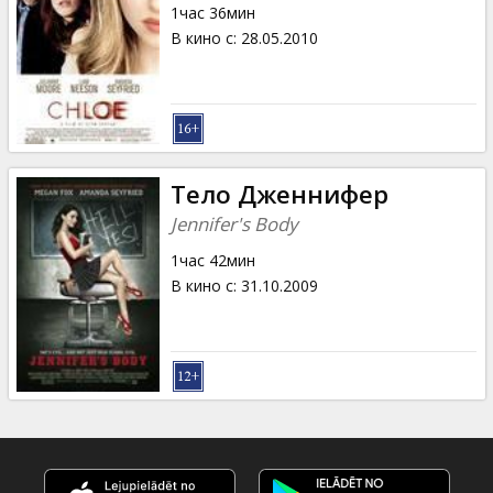
1час 36мин
В кино с
:
28.05.2010
Тело Дженнифер
Jennifer's Body
1час 42мин
В кино с
:
31.10.2009