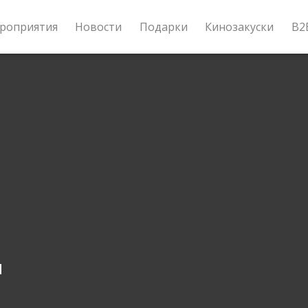
роприятия
Новости
Подарки
Кинозакуски
B2
я