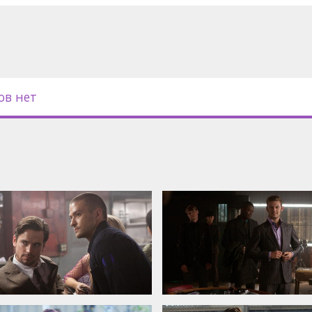
в борьбе с системой. Но вот
ть, в дело вмешается третья
ов нет
n Timberlake, Amanda Seyfried, Olivia
Kartheise
с субтитрами на латышском и