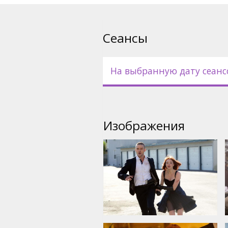
становятся грозным оружием 
вопрос: кто кого? А может бы
сила?..
Сеансы
Режиссер: Andrew Niccol
На выбранную дату сеанс
В ролях : Johnny Galecki, Justi
Wilde, Cillian Murphy, Vincent 
Сценарий: Andrew Niccol
Изображения
Фильм на английском языке 
русском языках.