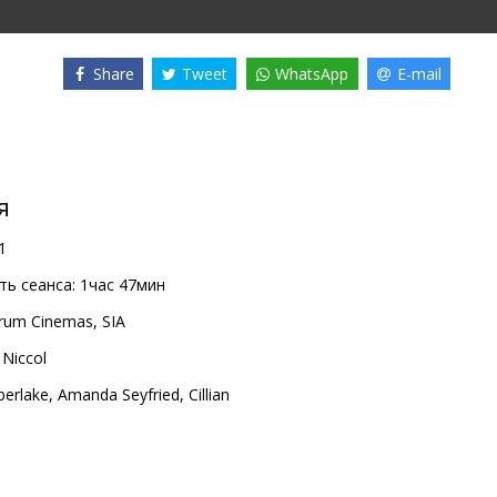
Share
Tweet
WhatsApp
E-mail
я
1
ь сеанса:
1час 47мин
rum Cinemas, SIA
Niccol
berlake
,
Amanda Seyfried
,
Cillian