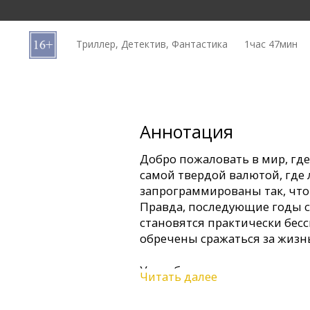
Кинозакуски
Триллер, Детектив, Фантастика
1час 47мин
B2B
Клуб
Аннотация
Добро пожаловать в мир, где
самой твердой валютой, где
запрограммированы так, что 
Правда, последующие годы ст
становятся практически бесс
обречены сражаться за жизн
Уилл, бунтарь из гетто, несп
Читать далее
целью грабежа времени и вы
пуститься в бега. Так, ежеми