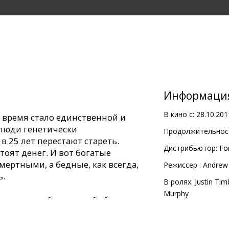
Информаци
В кино с:
28.10.201
 время стало единственной и
 люди генетически
Продолжительност
в 25 лет перестают стареть.
Дистрибьютор:
Fo
оят денег. И вот богатые
мертными, а бедные, как всегда,
Pежиссер :
Andrew 
ь.
В ролях:
Justin Tim
Murphy
раведливо обвинен в убийстве с
нужден, захватив заложницу,
нутно рискуя жизнью, эти двое