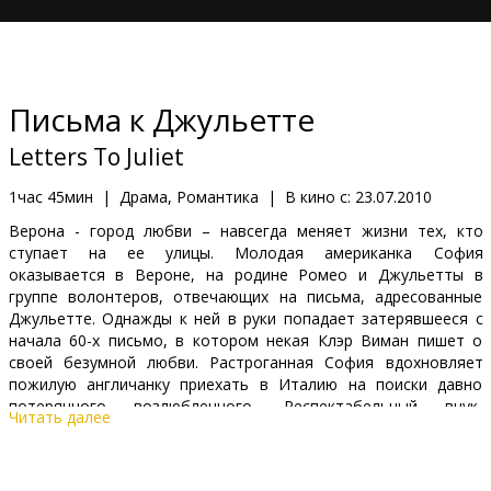
Кинозакуски
B2B
Письма к Джульетте
Клуб
Letters To Juliet
1час 45мин
|
Драма, Романтика
|
В кино с:
23.07.2010
Верона - город любви – навсегда меняет жизни тех, кто
ступает на ее улицы. Молодая американка София
оказывается в Вероне, на родине Ромео и Джульетты в
группе волонтеров, отвечающих на письма, адресованные
Джульетте. Однажды к ней в руки попадает затерявшееся с
начала 60-х письмо, в котором некая Клэр Виман пишет о
своей безумной любви. Растроганная София вдохновляет
пожилую англичанку приехать в Италию на поиски давно
потерянного возлюбленного. Респектабельный внук,
Читать далее
сопровождающий леди в поездке, против авантюрной идеи,
но ему очень нравится София…