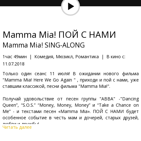
Кинозакуски
B2B
Mamma Mia! ПОЙ С НАМИ
Клуб
Mamma Mia! SING-ALONG
1час 49мин
|
Комедия, Мюзикл, Романтика
|
В кино с:
11.07.2018
Только один сеанс 11 июля! В ожидании нового фильма
"Mamma Mia! Here We Go Again " , приходи и пой с нами, уже
ставшим классикой, песни фильма "Mamma Mia!".
Получай удовольствие от песен группы "АВВА" -"Dancing
Queen”, “S.O.S.” “Money, Money, Money” и “Take a Chance on
Me” - и текстами песен «Mamma Mia». ПОЙ С НАМИ будет
особенное событие в честь мам и дочерей, старых друзей,
любви и дружбы!
Читать далее
Фильм на английском языке с караоке субтитрами.