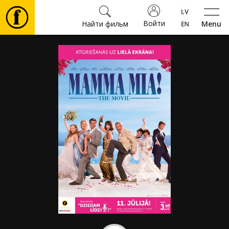
Войти
Найти фильм
Menu
Фильмы
Билеты
Культура
Мероприятия
Новости
Подарки